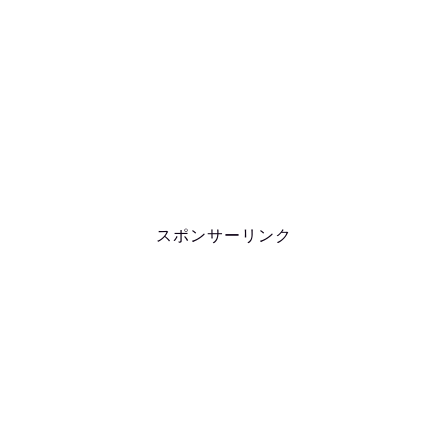
をご紹介いたします。 鬼越トマホーク金ちゃんの歌うまは父親が演歌歌
手が影響とは？ 鬼越トマホーク金ちゃんの実家は居酒屋とは？父親に小指
がない？ 詳細情報をお届けいたします。 スポンサーリンク 1….
スポンサーリンク