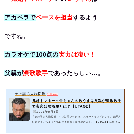
アカペラで
ベースを担当
するよう
ですね。
カラオケで100点の
実力は凄い！
父親が
演歌歌手
であった
らしい…。
犬の語る人物図鑑
1 User
鬼越トマホーク金ちゃんの歌うまは父親が演歌歌手
で実家は居酒屋とは？【UTAGE】
️
2021年8月6日
「犬の語る人物図鑑」へご訪問いただき、ありがとうございます。管理人
の犬です。ちょっと気になる情報を取り上げます。 【UTAGE】に出演の
『鬼越トマホーク』の金ちゃんはアカペラでベースを担当するようです
ね。見た目がいかついですけど、歌が上手いらしい…。 今回は以下の内容