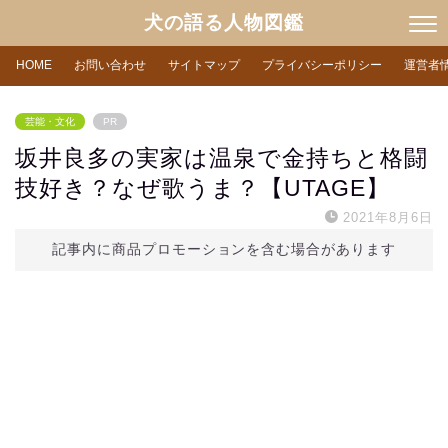
犬の語る人物図鑑
HOME
お問い合わせ
サイトマップ
プライバシーポリシー
運営者
芸能・文化
PR
坂井良多の実家は温泉で金持ちと格闘
技好き？なぜ歌うま？【UTAGE】
2021年8月6日
記事内に商品プロモーションを含む場合があります