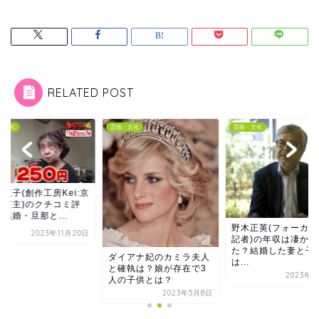
RELATED POST
・文化
芸能・文化
芸能・文化
恵子(創作工房Kei:京
の店主)のクチコミ評
結婚・旦那と...
野木正英(フォーカス
2023年11月20日
記者)の年収は凄かっ
た？結婚した妻と子
ダイアナ妃のカミラ夫人
は...
と確執は？娘が存在で3
2023年8
人の子供とは？
2023年5月8日