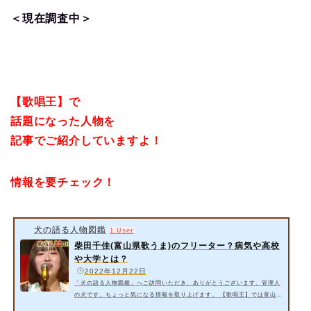
＜現在調査中＞
【歌唱王】で
話題になった人物を
記事でご紹介していますよ！
情報を要チェック！
犬の語る人物図鑑
1 User
柴田千佳(富山県歌うま)のフリーター？病気や高校
や大学とは？
️
2022年12月22日
「犬の語る人物図鑑」へご訪問いただき、ありがとうございます。管理人
の犬です。ちょっと気になる情報を取り上げます。 【歌唱王】では富山県
のフリーターである柴田千佳さんが出演するそうです。東京に上京したこ