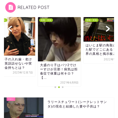
RELATED POST
・文化
芸能・文化
芸能・文化
はいじま駅の鳥取の
た駅でどこにある？
界の真相と掲示板と
谷厚子の入れ歯・老け
2022年9月
る？英語話せないや実
大盛のり子はバツ2でけ
はお金持ちとは？
ーすけが旦那！病気は拒
2023年12月7日
食症で体重は何キロ？
【...
2021年6月8日
ラリースチュワート(シークレットサン
タ)の現在と結婚した妻や子供は？