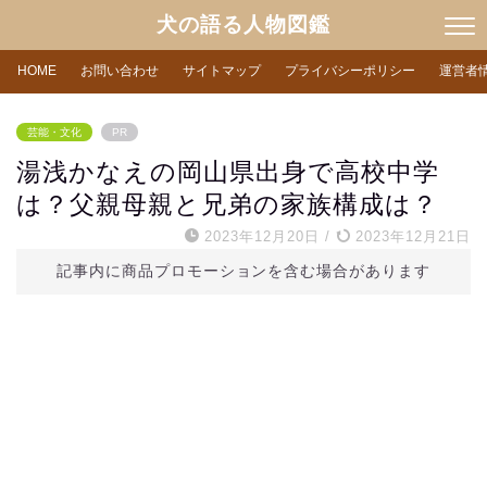
犬の語る人物図鑑
HOME
お問い合わせ
サイトマップ
プライバシーポリシー
運営者
芸能・文化
PR
湯浅かなえの岡山県出身で高校中学
は？父親母親と兄弟の家族構成は？
2023年12月20日
/
2023年12月21日
記事内に商品プロモーションを含む場合があります