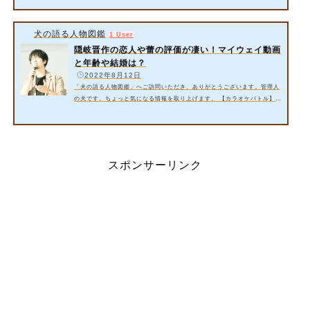
ともあるみたいです。 最新情報：2022年12月24日【歌唱王】で柴田千佳
さんが優勝！ 今回は以下の内容をご紹介します。 柴田千佳さん(富山県
歌うま)のフリーターとは？シンガーソングライター？【歌唱王】 柴田千
犬の語る人物図鑑
1 User
佳さん(富山県歌うま)の病気や高校や大学とは？ 詳細情報をお届けいたし
隠岐晋作の恋人や蕾の評価が凄い！マイウェイ動画
ます。&…
と年齢や結婚は？
️
2022年8月12日
「犬の語る人物図鑑」へご訪問いただき、ありがとうございます。管理人
の犬です。ちょっと気になる情報を取り上げます。 【カラオケバトル】に
隠岐晋作さんが出演！歌がうまいと評判なので、芸能活動が本業かと思い
きや、電気工事士が本業なんだそうです。 今回は以下の内容をご紹介いた
します。 隠岐晋作さんの恋人や蕾の評価が凄い！マイウェイ動画とは？
【カラオケバトル】 隠岐晋作さんの年齢や結婚は？ では、早速、見て行
きましょう スポンサーリンク 1. 隠岐晋作さんの恋人や蕾の評価が凄
スポンサーリンク
い…