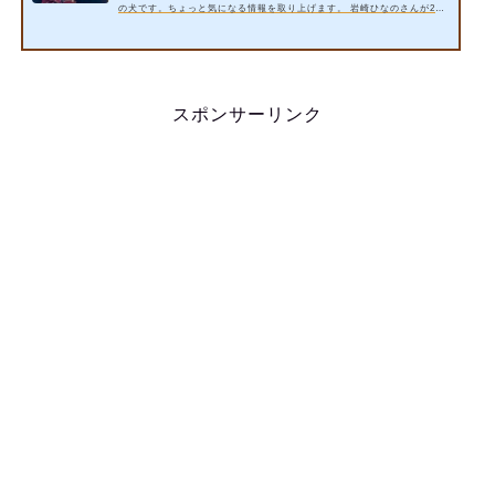
の犬です。ちょっと気になる情報を取り上げます。 岩崎ひなのさんが202
2年5月15日18時半から放送されるテレビ東京の「THEカラオケ★バトル
【U-18歌うま甲子園 新星発掘SP】」に出演するという情報が入りまし
た。 今回は以下の内容をご紹介いたします。 岩崎ひなのさんは母親が元
プロ歌手で画像と名前は？誰で有名人？【カラオケバトル】 岩崎ひなのさ
んの出身地や中学はどこ？東京？ 詳細情報をお届けいたします。 スポン
スポンサーリンク
サーリンク …