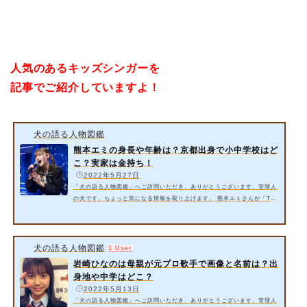
人気のあるキッズシンガーを
記事でご紹介していますよ！
犬の語る人物図鑑
熊本エミの身長や年齢は？京都出身で小中学校はど
こ？実家は金持ち！
️
2022年5月27日
「犬の語る人物図鑑」へご訪問いただき、ありがとうございます。管理人
の犬です。ちょっと気になる情報を取り上げます。 熊本エミさんが「TH
Eカラオケ★バトル【U-18歌うま甲子園2022 第2戦】」に出演！People
Purpleのメンバー で世界的な「The Voice. Kids」やカラオケバトルに出
場しているダンスと歌が大好きな13歳！ 今回は以下の内容をご紹介しま
す。 熊本エミさんの身長や年齢とかわいい画像とは？【カラオケバト
犬の語る人物図鑑
1 User
ル】 熊本エミさんは京都出身の同志社小学校卒で中学校はどこ？ 熊本エ
岩崎ひなのは母親が元プロ歌手で画像と名前は？出
ミさんの実家はお金持ちで…
身地や中学はどこ？
️
2022年5月13日
「犬の語る人物図鑑」へご訪問いただき、ありがとうございます。管理人