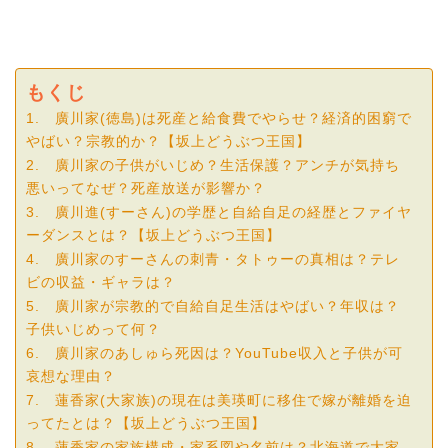
もくじ
1. 廣川家(徳島)は死産と給食費でやらせ？経済的困窮で
やばい？宗教的か？【坂上どうぶつ王国】
2. 廣川家の子供がいじめ？生活保護？アンチが気持ち
悪いってなぜ？死産放送が影響か？
3. 廣川進(すーさん)の学歴と自給自足の経歴とファイヤ
ーダンスとは？【坂上どうぶつ王国】
4. 廣川家のすーさんの刺青・タトゥーの真相は？テレ
ビの収益・ギャラは？
5. 廣川家が宗教的で自給自足生活はやばい？年収は？
子供いじめって何？
6. 廣川家のあしゅら死因は？YouTube収入と子供が可
哀想な理由？
7. 蓮香家(大家族)の現在は美瑛町に移住で嫁が離婚を迫
ってたとは？【坂上どうぶつ王国】
8. 蓮香家の家族構成・家系図や名前は？北海道で大家