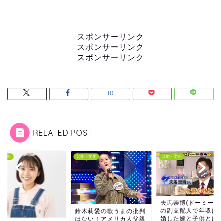
スポンサーリンク
スポンサーリンク
スポンサーリンク
RELATED POST
芸能・文化
芸能・文化
芸能・文化
夫馬崇博(ドーミーイン)
の副支配人で年収は？結
鈴木莉愛の歌うまの批判
婚した嫁と子供とは？
はない！アメリカ人父親