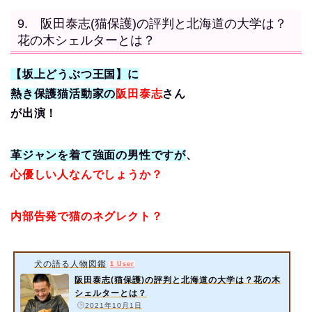
香家の家族構成・家系図や名前は？【坂上どうぶつ王国】 蓮香家の北海道
で大家族が復活とは？ 詳細情報をお届けいたします。 スポンサーリンク
9. 阪田泰志(猫保護)の評判と北海道の大学は？
1. 蓮香家の家族構成・家系図や名前は？【坂上どうぶつ王国】出典…
花の木シェルターとは？
【坂上どうぶつ王国】に
熱き保護猫活動家の
阪田泰志
さん
が出演！
革ジャンを着て強面の男性ですが
、
心優しい人なんでしょうか？
内部告発で猫のネグレクト？
犬の語る人物図鑑
1 User
阪田泰志(猫保護)の評判と北海道の大学は？花の木
シェルターとは？
️
2021年10月1日