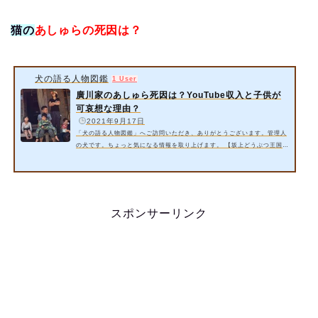
猫の
あしゅらの死因は？
犬の語る人物図鑑
1 User
廣川家のあしゅら死因は？YouTube収入と子供が
可哀想な理由？
️
2021年9月17日
「犬の語る人物図鑑」へご訪問いただき、ありがとうございます。管理人
の犬です。ちょっと気になる情報を取り上げます。 【坂上どうぶつ王国】
に徳島県の大家族・廣川家が出演！自給自足で生活しているらしい廣川家
ですが、演出的な部分が何となく多いように思うのですが…。 今回は以下
の内容をご紹介いたします。 廣川家のあしゅら死因とは？【坂上どうぶ
つ王国】 廣川家のYouTube収入とは？ 廣川家の子供が可哀想な理由？ 詳
細情報をお届けいたします。 スポンサーリンク 1. 廣川家のあしゅら…
スポンサーリンク