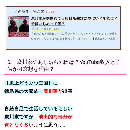
犬の語る人物図鑑
1 User
廣川家が宗教的で自給自足生活はやばい？年収は？
子供いじめって何？
️
2022年1月14日
「犬の語る人物図鑑」へご訪問いただき、ありがとうございます。管理人
の犬です。ちょっと気になる情報を取り上げます。 【坂上どうぶつ王国】
では徳島で暮らす動物大家族の廣川家が出演！廣川家と言えば自給自足生
活であるのですが…。限界かも？ 今回は以下の内容をご紹介いたしま
す。 廣川家が宗教的で自給自足生活はやばい・限界とは？【坂上どうぶ
つ王国】 廣川家の年収は？ 廣川家の子供いじめって何？ 詳細情報お届け
6. 廣川家のあしゅら死因は？YouTube収入と子
いたします。 スポンサーリンク 1. 廣川家が宗教的で自給自足生活は
供が可哀想な理由？
や…
【坂上どうぶつ王国】に
徳島県の大家族・
廣川家
が出演！
自給自足で生活しているらしい
廣川家ですが
、
演出的な部分が
何となく
多い
ように思う…。