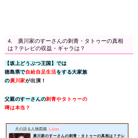
4. 廣川家のすーさんの刺青・タトゥーの真相
は？テレビの収益・ギャラは？
【坂上どうぶつ王国】では
徳島県で
自給自足生活
をする大家族
の
廣川家
が出演！
父親のすーさんの
刺青やタトゥーの
噂は本当？
犬の語る人物図鑑
1 User
廣川家のすーさんの刺青・タトゥーの真相は？テレ