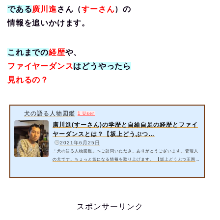
である
廣川進
さん（
すーさん
）の
情報を追いかけ
ます。
これまでの
経歴
や、
ファイヤーダンス
はどうやったら
見れるの？
犬の語る人物図鑑
1 User
廣川進(すーさん)の学歴と自給自足の経歴とファイ
ヤーダンスとは？【坂上どうぶつ…
️
2021年6月25日
「犬の語る人物図鑑」へご訪問いただき、ありがとうございます。管理人
の犬です。ちょっと気になる情報を取り上げます。 【坂上どうぶつ王国】
に出演の徳島県の大家族・廣川家の大黒柱である廣川進さん（すーさん）
の情報を追いかけます。これまでの経歴や、ファイヤーダンスはどうやっ
たら見れるのだろう？ 今回は以下の内容をご紹介いたします。 廣川進さ
ん(すーさん)の学歴とは？プロフィールとは？ 廣川進さん(すーさん)の自
給自足の経歴とは？ 廣川進さん(すーさん)のファイヤーダンスとは？料金
スポンサーリンク
と場所はどこ…