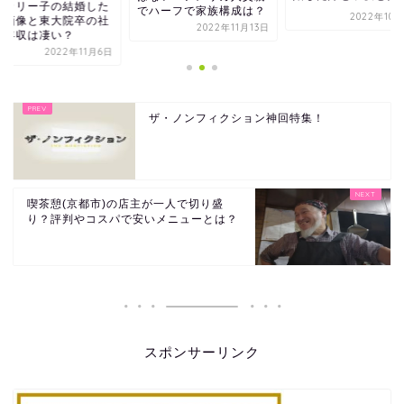
した
印度カ
でハーフで家族構成は？
2022年10月29日
の社
彼氏画
2022年11月13日
長で年
1月6日
ザ・ノンフィクション神回特集！
喫茶憩(京都市)の店主が一人で切り盛
り？評判やコスパで安いメニューとは？
スポンサーリンク