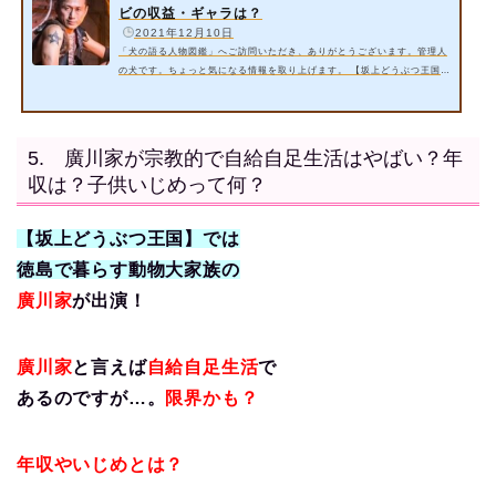
ビの収益・ギャラは？
️
2021年12月10日
「犬の語る人物図鑑」へご訪問いただき、ありがとうございます。管理人
の犬です。ちょっと気になる情報を取り上げます。 【坂上どうぶつ王国】
では徳島県で自給自足生活をする大家族の廣川家が出演！父親のすーさん
の刺青やタトゥーの噂は本当？気になる情報を徹底調査！ 今回は以下の内
容をご紹介いたします。 廣川家のすーさんの刺青・タトゥーの真相は？
【坂上どうぶつ王国】 廣川家のテレビの収益・ギャラは？ 詳細情報お届
5. 廣川家が宗教的で自給自足生活はやばい？年
けいたします。 スポンサーリンク 1. 廣川家のすーさんの刺青・タト
収は？子供いじめって何？
ゥ…
【坂上どうぶつ王国】では
徳島で暮らす動物大家族の
廣川家
が
出演！
廣川家
と言えば
自給自足生活
で
ある
のですが…。
限界かも？
年収やいじめとは？