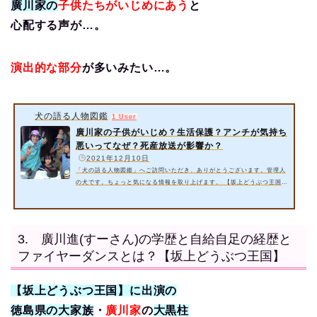
廣川家の
子供たちがいじめにあう
と
心配する声が…。
演出的な部分
が多いみたい…。
犬の語る人物図鑑
1 User
廣川家の子供がいじめ？生活保護？アンチが気持ち
悪いってなぜ？死産放送が影響か？
️
2021年12月10日
「犬の語る人物図鑑」へご訪問いただき、ありがとうございます。管理人
の犬です。ちょっと気になる情報を取り上げます。 【坂上どうぶつ王国】
では徳島県で自給自足生活をする大家族の廣川家が出演！廣川家の子供た
ちがいじめにあうと、心配する声が…。演出的な部分が多いようです
が…。 今回は以下の内容をご紹介いたします。 廣川家の子供がいじめ？
生活保護？【坂上どうぶつ王国】 廣川家のアンチが気持ち悪いってなぜ？
3. 廣川進(すーさん)の学歴と自給自足の経歴と
死産放送が影響か？ 詳細情報お届けいたします。 スポンサーリンク 1.
ファイヤーダンスとは？【坂上どうぶつ王国】
…
【坂上どうぶつ王国】に出演の
徳島県の大家族
・
廣川家
の
大黒柱