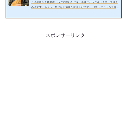
「犬の語る人物図鑑」へご訪問いただき、ありがとうございます。管理人
の犬です。ちょっと気になる情報を取り上げます。 【坂上どうぶつ王国】
に熱き保護猫活動家の阪田泰志さんが出演！革ジャンを着て強面の男性で
すが、心優しい人なんでしょうか？ 今回は以下の内容をご紹介いたしま
す。 阪田泰志さん(猫保護)の評判とは？【坂上どうぶつ王国】 阪田泰志
さん(猫保護)の北海道の大学とは？ 阪田泰志さん(猫保護)の花の木シェル
ターとは？ 詳細情報をお届けいたします。 スポンサーリンク 1. 阪田…
スポンサーリンク