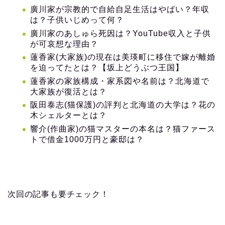
廣川家が宗教的で自給自足生活はやばい？年収
は？子供いじめって何？
廣川家のあしゅら死因は？YouTube収入と子供
が可哀想な理由？
蓮香家(大家族)の現在は美瑛町に移住で嫁が離婚
を迫ってたとは？【坂上どうぶつ王国】
蓮香家の家族構成・家系図や名前は？北海道で
大家族が復活とは？
阪田泰志(猫保護)の評判と北海道の大学は？花の
木シェルターとは？
響介(作曲家)の猫マスターの本名は？猫ファース
トで借金1000万円と豪邸は？
次回の記事も要チェック！