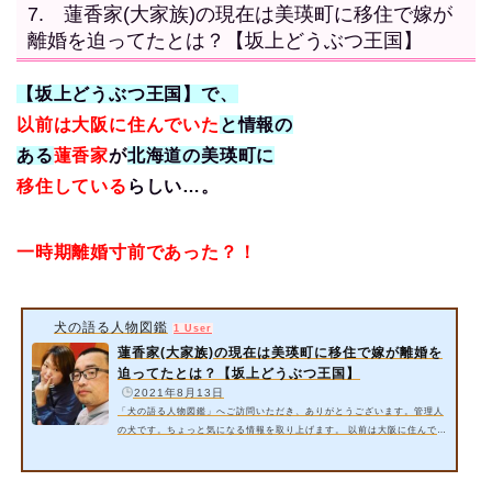
7. 蓮香家(大家族)の現在は美瑛町に移住で嫁が
離婚を迫ってたとは？【坂上どうぶつ王国】
【坂上どうぶつ王国】で、
以前は大阪に住んでいた
と情報の
ある
蓮香家
が
北海道の美瑛町に
移住している
らしい…。
一時期離婚寸前であった？！
犬の語る人物図鑑
1 User
蓮香家(大家族)の現在は美瑛町に移住で嫁が離婚を
迫ってたとは？【坂上どうぶつ王国】
️
2021年8月13日
「犬の語る人物図鑑」へご訪問いただき、ありがとうございます。管理人
の犬です。ちょっと気になる情報を取り上げます。 以前は大阪に住んでい
たと情報のある蓮香家が北海道の美瑛町に移住しているそうです。一時期
離婚寸前であったらしい…。 今回は以下の内容をご紹介いたします。 蓮
香家(大家族)の現在は大阪から北海道美瑛町に移住とは？ 蓮香家(大家族)