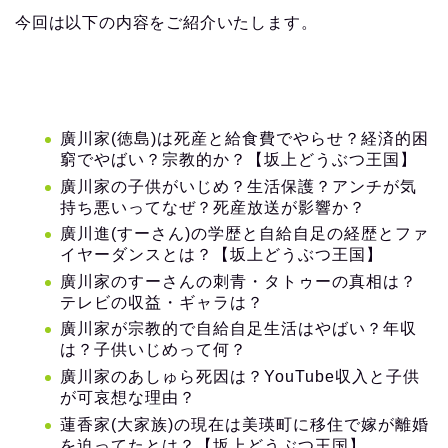
今回は以下の内容をご紹介いたします。
廣川家(徳島)は死産と給食費でやらせ？経済的困
窮でやばい？宗教的か？【坂上どうぶつ王国】
廣川家の子供がいじめ？生活保護？アンチが気
持ち悪いってなぜ？死産放送が影響か？
廣川進(すーさん)の学歴と自給自足の経歴とファ
イヤーダンスとは？【坂上どうぶつ王国】
廣川家のすーさんの刺青・タトゥーの真相は？
テレビの収益・ギャラは？
廣川家が宗教的で自給自足生活はやばい？年収
は？子供いじめって何？
廣川家のあしゅら死因は？YouTube収入と子供
が可哀想な理由？
蓮香家(大家族)の現在は美瑛町に移住で嫁が離婚
を迫ってたとは？【坂上どうぶつ王国】