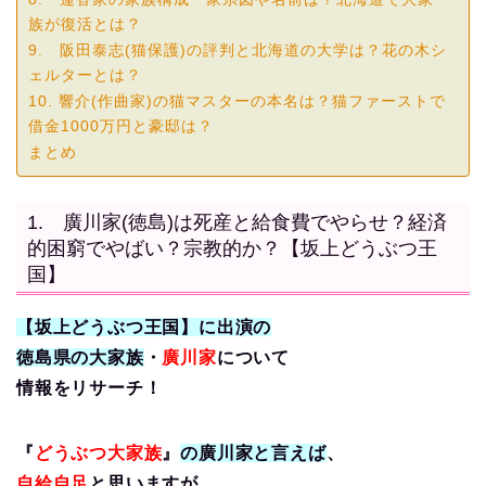
族が復活とは？
9. 阪田泰志(猫保護)の評判と北海道の大学は？花の木シ
ェルターとは？
10. 響介(作曲家)の猫マスターの本名は？猫ファーストで
借金1000万円と豪邸は？
まとめ
1. 廣川家(徳島)は死産と給食費でやらせ？経済
的困窮でやばい？宗教的か？【坂上どうぶつ王
国】
【坂上どうぶつ王国】に出演の
徳島県の大家族
・
廣川家
について
情報をリサーチ！
『
どうぶつ大家族
』
の廣川家と言えば
、
自給自足
と思いますが、