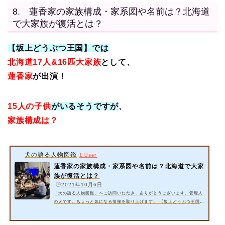
の嫁が離婚を迫ってたとは？ 詳細情報をお届けいたします。 スポンサー
8. 蓮香家の家族構成・家系図や名前は？北海道
リンク 1. 蓮香家(大家族)の現在は大阪から北海道美瑛町に移住とは…
で大家族が復活とは？
【坂上どうぶつ王国】では
北海道17人&16匹大家族
として、
蓮香家
が出演！
15人の子供
がいるそうですが
、
家族構成は？
犬の語る人物図鑑
1 User
蓮香家の家族構成・家系図や名前は？北海道で大家
族が復活とは？
️
2021年10月6日
「犬の語る人物図鑑」へご訪問いただき、ありがとうございます。管理人
の犬です。ちょっと気になる情報を取り上げます。 【坂上どうぶつ王国】
では北海道17人&16匹大家族として、蓮香家が出演です。15人の子供がい
るそうですが、家族構成は？ 今回は以下の内容をご紹介いたします。 蓮