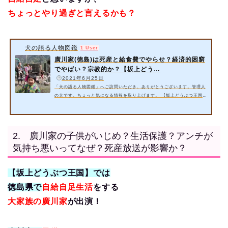
ちょっとやり過ぎと言えるかも？
犬の語る人物図鑑
1 User
廣川家(徳島)は死産と給食費でやらせ？経済的困窮
でやばい？宗教的か？【坂上どう…
️
2021年6月25日
「犬の語る人物図鑑」へご訪問いただき、ありがとうございます。管理人
の犬です。ちょっと気になる情報を取り上げます。 【坂上どうぶつ王国】
に出演の徳島県の大家族・廣川家について情報をリサーチいたしました。
『どうぶつ大家族』の廣川家と言えば自給自足と思いますが、ちょっとや
り過ぎと言えるかも？ 追記：最新情報2022年4月時点で廣川家の投げ銭サ
イトが確認！ 今回は以下の内容をご紹介いたします。 廣川家(徳島)は死
2. 廣川家の子供がいじめ？生活保護？アンチが
産と給食費でやらせ？ 廣川家(徳島)が経済的困窮でやばい？ 廣川家(徳
気持ち悪いってなぜ？死産放送が影響か？
島)を…
【坂上どうぶつ王国】では
徳島県で
自給自足生活
をする
大家族の廣川家
が出演！