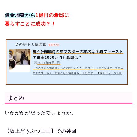
借金地獄から
1億円の豪邸に
暮らすことに成功？！
犬の語る人物図鑑
1 User
響介(作曲家)の猫マスターの本名は？猫ファースト
で借金1000万円と豪邸は？
️
2021年9月3日
「犬の語る人物図鑑」へご訪問いただき、ありがとうございます。管理人
の犬です。ちょっと気になる情報を取り上げます。 【坂上どうぶつ王国】
では『リアル猫の恩返し』として、猫マスター兼作編曲家の響介さんが出
演するようですね。借金地獄から1億円の豪邸に暮らすようになったらし
い…。 今回は以下の内容をご紹介いたします。 響介さん(作曲家)の猫マ
スターの本名と顔は？【坂上どうぶつ王国】 響介さん(作曲家)の猫ファー
まとめ
ストで借金1000万円と豪邸は？ 詳細情報をお届けいたします。 スポン…
いかがかがだったでしょうか。
【坂上どうぶつ王国】での神回