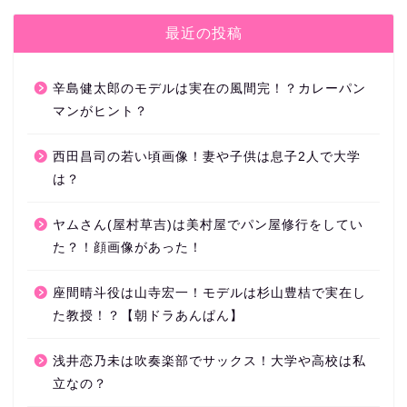
最近の投稿
辛島健太郎のモデルは実在の風間完！？カレーパン
マンがヒント？
西田昌司の若い頃画像！妻や子供は息子2人で大学
は？
ヤムさん(屋村草吉)は美村屋でパン屋修行をしてい
た？！顔画像があった！
座間晴斗役は山寺宏一！モデルは杉山豊桔で実在し
た教授！？【朝ドラあんぱん】
浅井恋乃未は吹奏楽部でサックス！大学や高校は私
立なの？