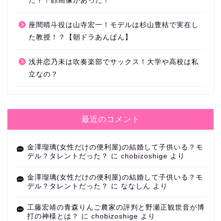
た？！顔画像があった！
座間晴斗役は山寺宏一！モデルは杉山豊桔で実在し
た教授！？【朝ドラあんぱん】
浅井恋乃未は吹奏楽部でサックス！大学や高校は私
立なの？
最近のコメント
金澤瑠璃(女性だけの便利屋)の結婚して子供いる？モ
デル？タレントだった？
に
chobizoshige
より
金澤瑠璃(女性だけの便利屋)の結婚して子供いる？モ
デル？タレントだった？
に
ななしん
より
工藤宏靖の青森りんご農家の評判と野瀬正観世音が博
打の神様とは？
に
chobizoshige
より