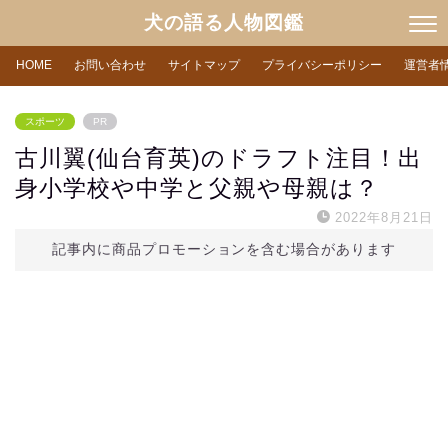
犬の語る人物図鑑
HOME
お問い合わせ
サイトマップ
プライバシーポリシー
運営者
スポーツ
PR
古川翼(仙台育英)のドラフト注目！出
身小学校や中学と父親や母親は？
2022年8月21日
記事内に商品プロモーションを含む場合があります