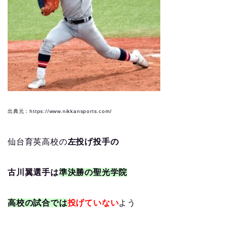
出典元：https://www.nikkansports.com/
仙台育英高校の
左投げ投手の
古川翼選手は
準決勝の聖光学院
高校の試合では
投げていない
よう