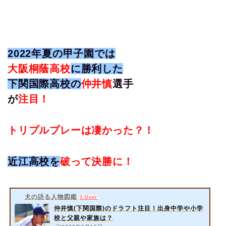
2022年夏の甲子園では
大阪桐蔭高校
に勝利した
下関国際高校の
仲井慎
選手
が
注目！
トリプルプレーは凄かった？！
近江高校を
破って決勝に！
犬の語る人物図鑑
1 User
仲井慎(下関国際)のドラフト注目！出身中学や小学
校と父親や家族は？