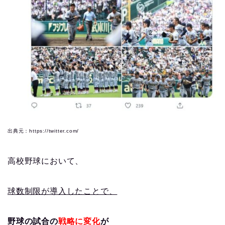
出典元：https://twitter.com/
高校野球において、
球数制限が導入したことで、
野球の
試合の
戦略に変化
が