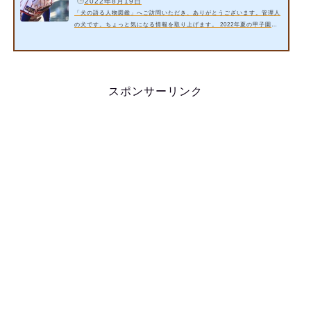
️
2022年8月19日
「犬の語る人物図鑑」へご訪問いただき、ありがとうございます。管理人
の犬です。ちょっと気になる情報を取り上げます。 2022年夏の甲子園で
は大阪桐蔭高校に勝利した下関国際高校の仲井慎選手が注目！トリプルプ
レーは凄かった？！ 今回は以下の内容をご紹介いたします。 仲井慎選手
(下関国際)のドラフト注目！投手で二刀流！ 仲井慎選手(下関国際)の出身
中学と小学校とは？ 仲井慎選手(下関国際)の父親や家族は？誕生日
は？ 詳細情報をお届けいたします。 スポンサーリンク 1. 仲井慎選手(下
スポンサーリンク
関…