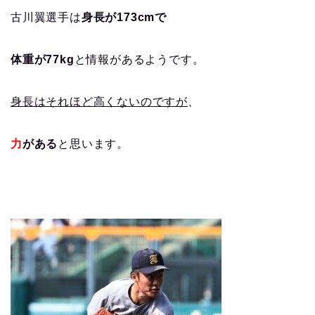
古川翼選手は
身長が173cmで
体重が77kg
と情報があるようです。
身長はそれほど高くないのですが
、
力
がある
と思います。