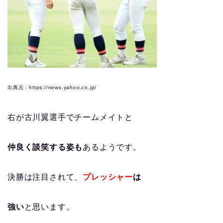
出典元：https://news.yahoo.co.jp/
右が古川翼選手でチームメイトと
仲良く談笑する姿も
あるようです。
決勝は注目されて、
プレッシャー
は
強い
と思います。