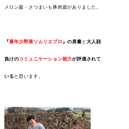
メロン篇・さつまいも豚肉篇がありました。
『
最年少野菜ソムリエプロ
』の肩書
と
大人顔
負けの
コミュニケーション能力
が評価されて
いる
と思います。