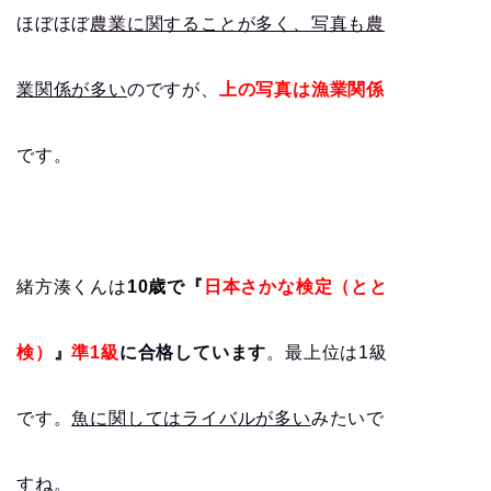
ほぼほぼ
農業に関することが多く、写真も農
業関係が多い
のですが、
上の写真は漁業関係
です。
緒方湊
くんは
10歳で『
日本さかな検定（とと
検）
』
準1級
に合格しています
。最上位は1級
です。
魚に関してはライバルが多い
みたいで
すね。