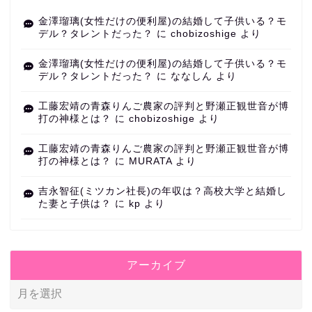
金澤瑠璃(女性だけの便利屋)の結婚して子供いる？モ
デル？タレントだった？
に
chobizoshige
より
金澤瑠璃(女性だけの便利屋)の結婚して子供いる？モ
デル？タレントだった？
に
ななしん
より
工藤宏靖の青森りんご農家の評判と野瀬正観世音が博
打の神様とは？
に
chobizoshige
より
工藤宏靖の青森りんご農家の評判と野瀬正観世音が博
打の神様とは？
に
MURATA
より
吉永智征(ミツカン社長)の年収は？高校大学と結婚し
た妻と子供は？
に
kp
より
アーカイブ