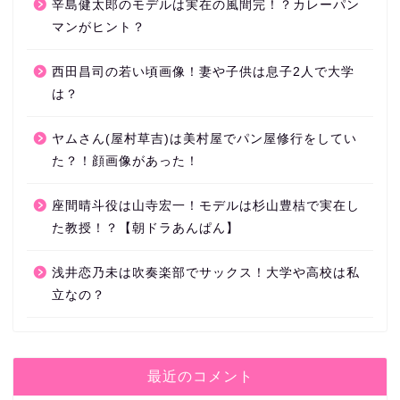
辛島健太郎のモデルは実在の風間完！？カレーパン
マンがヒント？
西田昌司の若い頃画像！妻や子供は息子2人で大学
は？
ヤムさん(屋村草吉)は美村屋でパン屋修行をしてい
た？！顔画像があった！
座間晴斗役は山寺宏一！モデルは杉山豊桔で実在し
た教授！？【朝ドラあんぱん】
浅井恋乃未は吹奏楽部でサックス！大学や高校は私
立なの？
最近のコメント