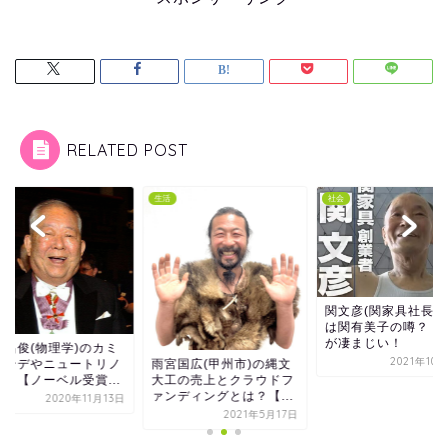
RELATED POST
生活
社会
関文彦(関家具社長)
は関有美子の噂？！
が凄まじい！
柴昌俊(物理学)のカミ
2021年10
雨宮国広(甲州市)の縄文
カンデやニュートリノ
大工の売上とクラウドフ
は？【ノーベル受賞...
ァンディングとは？【...
2020年11月13日
2021年5月17日