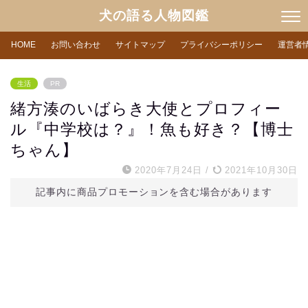
犬の語る人物図鑑
HOME
お問い合わせ
サイトマップ
プライバシーポリシー
運営者
生活
PR
緒方湊のいばらき大使とプロフィー
ル『中学校は？』！魚も好き？【博士
ちゃん】
2020年7月24日
/
2021年10月30日
記事内に商品プロモーションを含む場合があります