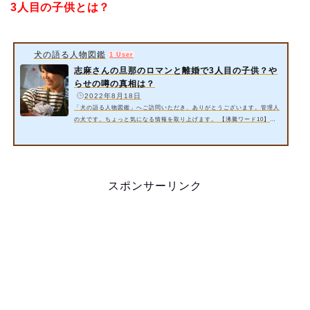
3人目の子供とは？
犬の語る人物図鑑
1 User
志麻さんの旦那のロマンと離婚で3人目の子供？や
らせの噂の真相は？
️
2022年8月18日
「犬の語る人物図鑑」へご訪問いただき、ありがとうございます。管理人
の犬です。ちょっと気になる情報を取り上げます。 【沸騰ワード10】に
タサン志麻さんが出演します。旦那さんとの離婚や3人目の子供とは？や
らせの噂についても気になります。 今回は以下の内容をご紹介します。
志麻さんの旦那のロマンさんと離婚で3人目の子供とは？【沸騰ワード1
0】 志麻さんのやらせの噂の真相は？ 詳細情報をお届けいたします。 ス
ポンサーリンク 1. 志麻さんの旦那のロマンさんと離婚で3人目の子供と
スポンサーリンク
は？…