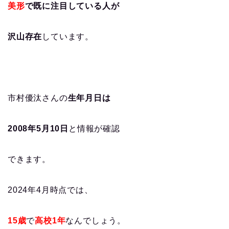
美形
で既に注目している人が
沢山存在
しています。
市村優汰さんの
生年月日は
2008年5月10日
と情報が確認
できます。
2024年4月時点では、
15歳
で
高校1年
なんでしょう。