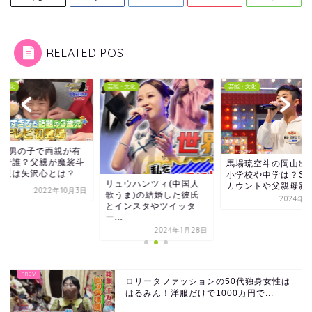
RELATED POST
・文化
芸能・文化
芸能・文化
歳の男の子で両親が有
人で誰？父親が魔裟斗
馬場琉空斗の岡山出
母親は矢沢心とは？
小学校や中学は？SN
リュウハンツィ(中国人
カウントや父親母親の.
2022年10月3日
歌うま)の結婚した彼氏
2024年3
とインスタやツイッタ
ー...
2024年1月28日
ロリータファッションの50代独身女性は
はるみん！洋服だけで1000万円で...