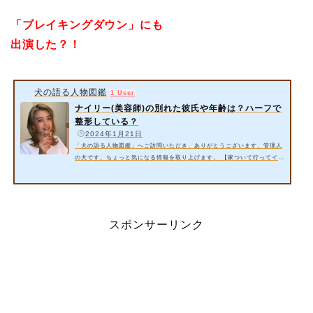
「ブレイキングダウン」にも
出演した？！
犬の語る人物図鑑
1 User
ナイリー(美容師)の別れた彼氏や年齢は？ハーフで
整形している？
️
2024年1月21日
「犬の語る人物図鑑」へご訪問いただき、ありがとうございます。管理人
の犬です。ちょっと気になる情報を取り上げます。 【家ついて行ってイイ
ですか】では、美容師をしているというナイリーさんが出演するそうです
よ。 今回は以下の内容をご紹介いたします。 ナイリーさん(美容師)の別
れた彼氏や年齢とは？【家ついて行ってイイですか】 ナイリーさん(美容
師)のハーフで整形している？ 詳細情報をお届けいたします。 スポンサー
リンク 1. ナイリーさん(美容師)の別れた彼氏や年齢とは？【家ついて…
スポンサーリンク