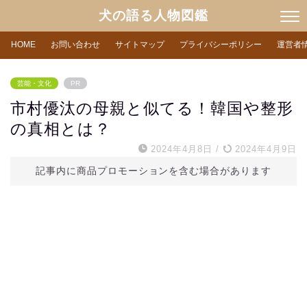
犬の語る人物図鑑
HOME
お問い合わせ
サイトマップ
プライバシーポリシー
運営者
芸能・文化
PR
市村優汰の母親と似てる！韓国や整形
の真相とは？
2024年4月8日
/
2024年4月9日
記事内に商品プロモーションを含む場合があります