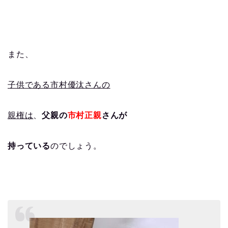
また、
子供である市村優汰さんの
親権は
、
父親の
市村正親
さんが
持っている
のでしょう。