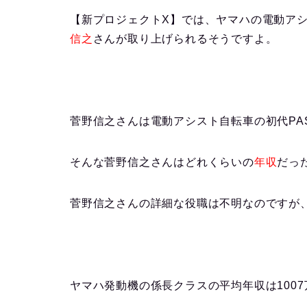
【新プロジェクトX】では、ヤマハの電動ア
信之
さんが取り上げ
られるそうですよ。
菅野信之さんは電動アシスト自転車の
初代PA
そんな菅野信之さんは
どれくらいの
年収
だっ
菅野信之さんの詳細な役職は不明なのですが
ヤマハ発動機の
係長クラスの平均年収は1007