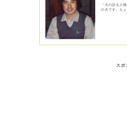
「犬の語る人物
の犬です。ちょっ
スポ