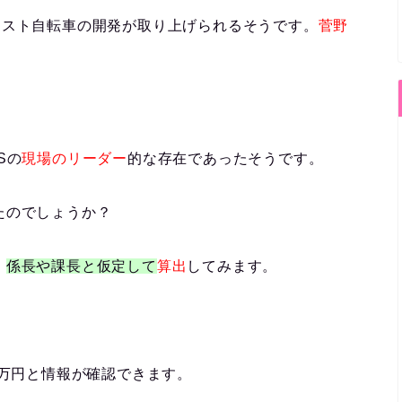
シスト自転車の開発が取り上げられるそうです。
菅野
Sの
現場のリーダー
的
な存在であったそうです。
た
のでしょうか？
、
係長や課長と仮定して
算出
してみます。
万円
と情報が確認できます。