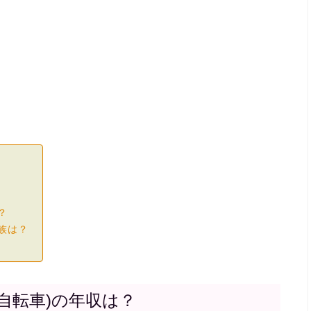
？
家族は？
動自転車)の年収は？