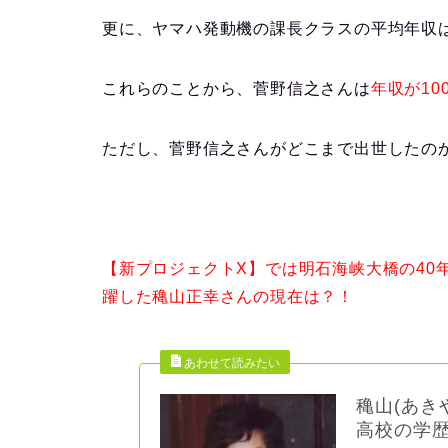
更に、ヤマハ発動機の
課長クラスの平均年収は
これらのことから、
菅野信之さんは
年収が10
ただし、菅野信之さんが
どこまで出世したの
【新プロジェクトX】では
明石海峡大橋の40
躍した
穐山正幸さんの現在は？！
穐山(あき
高校の学