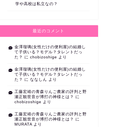
学や高校は私立なの？
最近のコメント
金澤瑠璃(女性だけの便利屋)の結婚し
て子供いる？モデル？タレントだっ
た？
に
chobizoshige
より
金澤瑠璃(女性だけの便利屋)の結婚し
て子供いる？モデル？タレントだっ
た？
に
ななしん
より
工藤宏靖の青森りんご農家の評判と野
瀬正観世音が博打の神様とは？
に
chobizoshige
より
工藤宏靖の青森りんご農家の評判と野
瀬正観世音が博打の神様とは？
に
MURATA
より