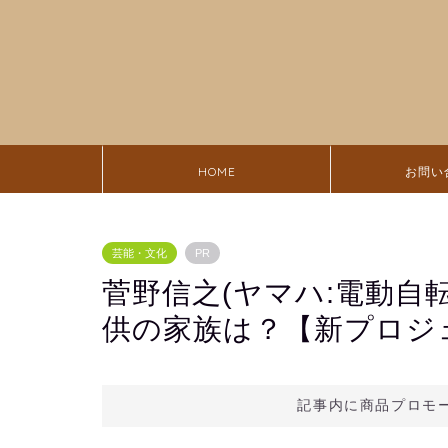
HOME
お問い
芸能・文化
PR
菅野信之(ヤマハ:電動自
供の家族は？【新プロジ
記事内に商品プロモ