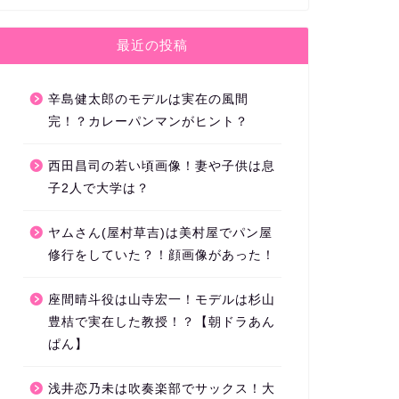
最近の投稿
辛島健太郎のモデルは実在の風間
完！？カレーパンマンがヒント？
西田昌司の若い頃画像！妻や子供は息
子2人で大学は？
ヤムさん(屋村草吉)は美村屋でパン屋
修行をしていた？！顔画像があった！
座間晴斗役は山寺宏一！モデルは杉山
豊桔で実在した教授！？【朝ドラあん
ぱん】
浅井恋乃未は吹奏楽部でサックス！大