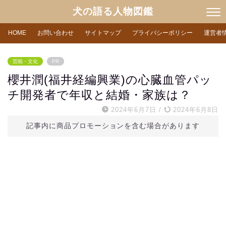
犬の語る人物図鑑
HOME
お問い合わせ
サイトマップ
プライバシーポリシー
運営者
芸能・文化
PR
櫻井潤(福井経編興業)の心臓血管パッ
チ開発者で年収と結婚・家族は？
2024年6月7日
/
2024年6月8日
記事内に商品プロモーションを含む場合があります