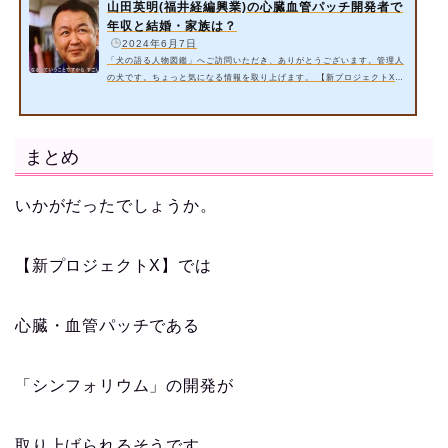
山田英明(福井経編興業)の心臓血管パッチ開発者で
年収と結婚・家族は？
️
2024年6月7日
「犬の語る人物図鑑」へご訪問いただき、ありがとうございます。管理人
の犬です。ちょっと気になる情報を取り上げます。 【新プロジェクトX】
では心臓・血管パッチである「シンフォリウム」の開発が取り上げられる
そうです。「福井経編興業」株式会社で勤務する山田英明さんが出演！ 今
回は以下の内容をご紹介いたします。 山田英明さん(福井経編興業)の心
臓血管パッチ開発者とは？シンフォリウム開発者！【新プロジェクトX】
まとめ
山田英明さん(福井経編興業)の年収とは？ 山田英明さん(福井経編興業)の
結婚は？ 山田…
いかがだったでしょうか。
【新プロジェクトX】では
心臓・血管パッチである
「シンフォリウム」の開発が
取り上げられるそうです。