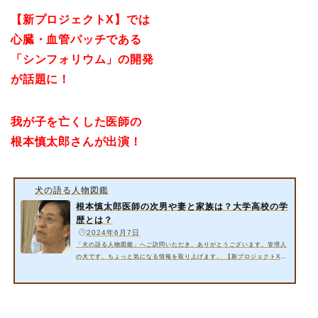
【新プロジェクトX】では
心臓・血管パッチである
「シンフォリウム」の開発
が話題に！
我が子を亡くした医師の
根本慎太郎さんが出演！
犬の語る人物図鑑
根本慎太郎医師の次男や妻と家族は？大学高校の学
歴とは？
️
2024年6月7日
「犬の語る人物図鑑」へご訪問いただき、ありがとうございます。管理人
の犬です。ちょっと気になる情報を取り上げます。 【新プロジェクトX】
では心臓・血管パッチである「シンフォリウム」の開発が取り上げられる
そうです。我が子を亡くした医師の根本慎太郎さんが出演するそうで
す。 今回は以下の内容をご紹介いたします。 根本慎太郎医師の次男と
は？【新プロジェクトX】 根本慎太郎医師の妻は？ 根本慎太郎医師の家族
は？ 根本慎太郎医師の大学高校の学歴とは？ 詳細情報をお届けいたしま