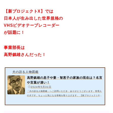
【新プロジェクトX】では
日本人が生み出した世界規格の
VHSビデオテープレコーダー
が話題に！
事業部長は
高野鎮雄さんだった！
犬の語る人物図鑑
高野鎮雄の息子や妻・智恵子の家族の現在は？名言
や言葉が凄い！
️
2024年5月31日
「犬の語る人物図鑑」へご訪問いただき、ありがとうございます。管理人
の犬です。ちょっと気になる情報を取り上げます。 【新プロジェクトX】
では日本人が生み出した世界規格のVHSビデオテープレコーダーが取り上
げられるそうです。「１年やればクビがとぶ」とも言われた事業部長は高
野鎮雄さんだった！ 今回は以下の内容をご紹介いたします。 高野鎮雄さ
んの息子や妻・智恵子の家族の現在は？【新プロジェクトX】 高野鎮雄さ