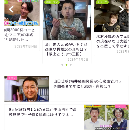
・文化
芸能・文化
スポーツ
u(年間2000杯コーヒ
を飲むマニア)の本名
木村沙織のカフェ閉
業と結婚した...
の現在やなぜ大阪？
廣川進の元嫁がいる？顔
を出産して幸せすぎ
2022年11月4日
画像や再婚説の真相は？
2022年9月
【坂上どうぶつ王国】
2024年4月5日
山田英明(福井経編興業)の心臓血管パッ
チ開発者で年収と結婚・家族は？
6人家族(3男1女)の父親が中山浩司で高
校球児で甲子園&母親はゆりでマネ...