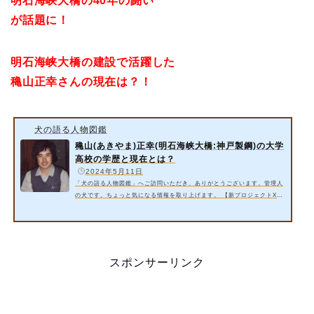
明石海峡大橋の40年の闘い
が話題に！
明石海峡大橋の建設で活躍した
穐山正幸さんの現在は？！
犬の語る人物図鑑
穐山(あきやま)正幸(明石海峡大橋:神戸製鋼)の大学
高校の学歴と現在とは？
️
2024年5月11日
「犬の語る人物図鑑」へご訪問いただき、ありがとうございます。管理人
の犬です。ちょっと気になる情報を取り上げます。 【新プロジェクトX】
では明石海峡大橋の40年の闘いが取り上げられるそうです。明石海峡大橋
の建設で活躍した穐山正幸さんの現在は？！ 今回は以下の内容をご紹介い
たします。 穐山(あきやま)正幸さん(明石海峡大橋:神戸製鋼)の大学高校
の学歴とは？ 穐山(あきやま)正幸さん(明石海峡大橋:神戸製鋼)の現在と
は？ 詳細情報をお届けいたします。 スポンサーリンク 1. 穐山(あきや…
スポンサーリンク