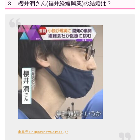
3. 櫻井潤さん(福井経編興業)の結婚は？
んの名言や言葉が凄い！ 詳細情報をお届けいたします。スポンサーリンク
1. …
出典元：https://news.ntv.co.jp/