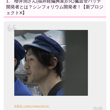
1. 櫻井潤さん(福井経編興業)の心臓血管パッチ
開発者とは？シンフォリウム開発者！【新プロジ
ェクトX】
出典元：https://www.nhk.jp/