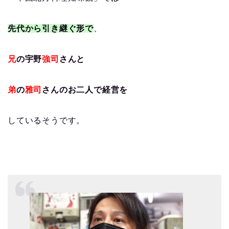
先代から引き継ぐ形で
、
兄
の宇野
強司
さんと
弟
の
雅司
さんのお二人で経営を
しているそうです。