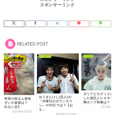
スポンサーリンク
RELATED POST
・文化
芸能・文化
スポーツ
ダリアビロディドの
ゆうきたけし(芸人)の
した彼氏とレオター
宿中村屋の肉まん個包
『水曜日のダウンタウ
胸カップ画像は？
がまずいの真相は？
ン』やNSCでは？【お
つぶれない店】
2024年7月
も...
2024年4月20日
2020年12月15日