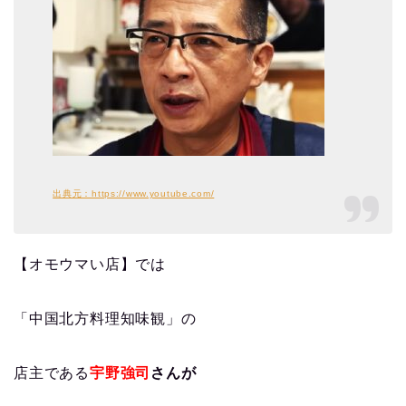
出典元：https://www.youtube.com/
【オモウマい店】では
「中国北方料理知味観」の
店主である
宇野強司
さんが