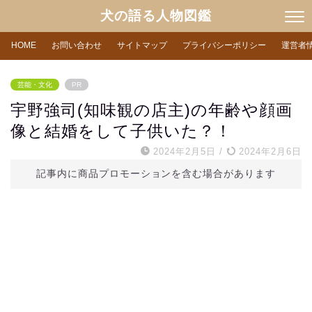
犬の語る人物図鑑
HOME
お問い合わせ
サイトマップ
プライバシーポリシー
運営者
芸能・文化
PR
宇野強司(知味観の店主)の年齢や顔画
像と結婚をして子供いた？！
2024年2月5日
/
2024年2月6日
記事内に商品プロモーションを含む場合があります