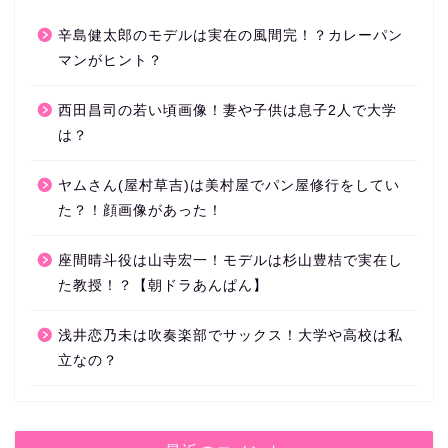
辛島健太郎のモデルは実在の風間完！？カレーパン
マンがヒント？
西田昌司の若い頃画像！妻や子供は息子2人で大学
は？
ヤムさん(屋村草吉)は美村屋でパン屋修行をしてい
た？！顔画像があった！
座間晴斗役は山寺宏一！モデルは杉山豊桔で実在し
た教授！？【朝ドラあんぱん】
浅井恋乃未は吹奏楽部でサックス！大学や高校は私
立なの？