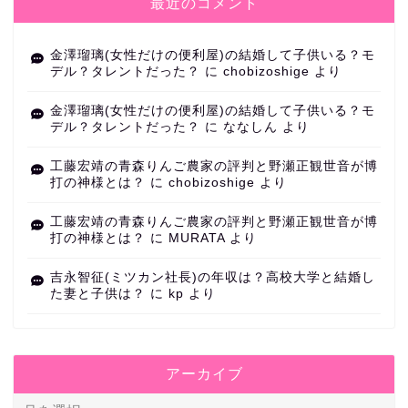
最近のコメント
金澤瑠璃(女性だけの便利屋)の結婚して子供いる？モ
デル？タレントだった？
に
chobizoshige
より
金澤瑠璃(女性だけの便利屋)の結婚して子供いる？モ
デル？タレントだった？
に
ななしん
より
工藤宏靖の青森りんご農家の評判と野瀬正観世音が博
打の神様とは？
に
chobizoshige
より
工藤宏靖の青森りんご農家の評判と野瀬正観世音が博
打の神様とは？
に
MURATA
より
吉永智征(ミツカン社長)の年収は？高校大学と結婚し
た妻と子供は？
に
kp
より
アーカイブ