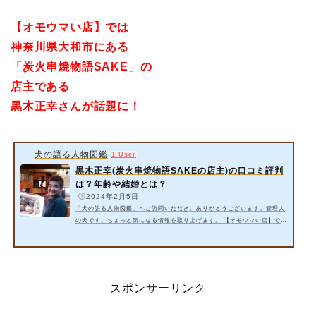
【オモウマい店】では
神奈川県大和市にある
「炭火串焼物語SAKE」の
店主である
黒木正幸さんが話題に！
犬の語る人物図鑑
1 User
黒木正幸(炭火串焼物語SAKEの店主)の口コミ評判
は？年齢や結婚とは？
️
2024年2月5日
「犬の語る人物図鑑」へご訪問いただき、ありがとうございます。管理人
の犬です。ちょっと気になる情報を取り上げます。 【オモウマい店】では
神奈川県大和市にある「炭火串焼物語SAKE」の店主である黒木正幸さん
が出演するそうですよ。 今回は以下の内容をご紹介いたします。 黒木正
幸さん(炭火串焼物語SAKEの店主)の口コミ評判とは？【オモウマい店】
黒木正幸さん(炭火串焼物語SAKEの店主)の年齢や結婚とは？ 詳細情報を
お届けいたします。 スポンサーリンク 1. 黒木正幸さん(炭火串焼物語SA
スポンサーリンク
KE…