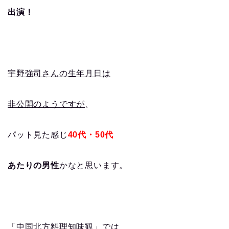
出演！
宇野強司さんの生年月日は
非公開のようですが
、
パット見た感じ
40代・50代
あたりの男性
かなと思います。
「中国北方料理知味観」では