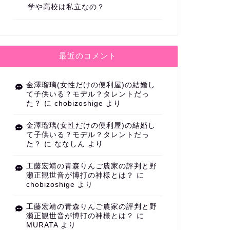
学や高校は私立なの？
最近のコメント
金澤瑠璃(女性だけの便利屋)の結婚し
て子供いる？モデル？タレントだっ
た？
に
chobizoshige
より
金澤瑠璃(女性だけの便利屋)の結婚し
て子供いる？モデル？タレントだっ
た？
に
ななしん
より
工藤宏靖の青森りんご農家の評判と野
瀬正観世音が博打の神様とは？
に
chobizoshige
より
工藤宏靖の青森りんご農家の評判と野
瀬正観世音が博打の神様とは？
に
MURATA
より