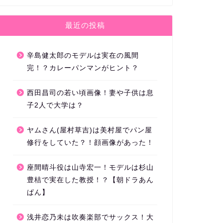
最近の投稿
辛島健太郎のモデルは実在の風間
完！？カレーパンマンがヒント？
西田昌司の若い頃画像！妻や子供は息
子2人で大学は？
ヤムさん(屋村草吉)は美村屋でパン屋
修行をしていた？！顔画像があった！
座間晴斗役は山寺宏一！モデルは杉山
豊桔で実在した教授！？【朝ドラあん
ぱん】
浅井恋乃未は吹奏楽部でサックス！大