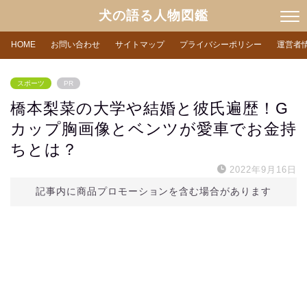
犬の語る人物図鑑
HOME
お問い合わせ
サイトマップ
プライバシーポリシー
運営者
スポーツ
PR
橋本梨菜の大学や結婚と彼氏遍歴！G
カップ胸画像とベンツが愛車でお金持
ちとは？
2022年9月16日
記事内に商品プロモーションを含む場合があります