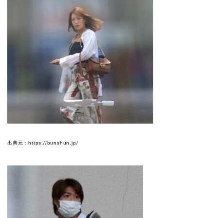
出典元：https://bunshun.jp/