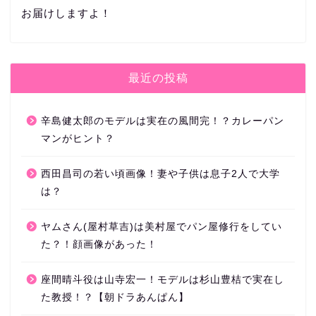
お届けしますよ！
最近の投稿
辛島健太郎のモデルは実在の風間完！？カレーパン
マンがヒント？
西田昌司の若い頃画像！妻や子供は息子2人で大学
は？
ヤムさん(屋村草吉)は美村屋でパン屋修行をしてい
た？！顔画像があった！
座間晴斗役は山寺宏一！モデルは杉山豊桔で実在し
た教授！？【朝ドラあんぱん】