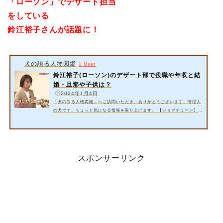
「ローソン」でデザート担当
をして
いる
鈴江裕子さんが話題に！
犬の語る人物図鑑
1 User
鈴江裕子(ローソン)のデザート部で役職や年収と結
婚・旦那や子供は？
️
2024年1月4日
「犬の語る人物図鑑」へご訪問いただき、ありがとうございます。管理人
の犬です。ちょっと気になる情報を取り上げます。 【ジョブチューン】で
は「ローソン」でデザート担当をしている鈴江裕子さんが出演するそうで
すよ。鈴江裕子ってどんな人？！ 今回は以下の内容をご紹介いたしま
す。 鈴江裕子さん(ローソン)のデザート部で役職や年収とは？【ジョブ
チューン】 鈴江裕子さん(ローソン)の結婚した旦那や子供は？ 詳細情報
をお届けいたします。 スポンサーリンク 1. 鈴江裕子さん(ローソン)の
スポンサーリンク
デザ…