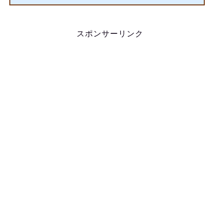
するそうですよ。 今回は以下の内容をご紹介いたします。 清瀬智加さん
(ローソン)のスイーツ開発で年収や年齢とは？【ジョブチューン】 清瀬智
加さん(ローソン)の結婚した旦那は？ 詳細情報をお届けいたします。スポ
ンサーリンク 1. 清瀬智加さん(ローソン)のスイーツ開発で年収や年齢と
スポンサーリンク
は…