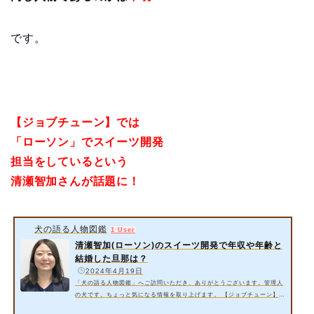
です。
【ジョブチューン】では
「ローソン」でスイーツ開発
担当を
しているという
清瀬智加さんが話題に！
犬の語る人物図鑑
1 User
清瀬智加(ローソン)のスイーツ開発で年収や年齢と
結婚した旦那は？
️
2024年4月19日
「犬の語る人物図鑑」へご訪問いただき、ありがとうございます。管理人
の犬です。ちょっと気になる情報を取り上げます。 【ジョブチューン】で
は「ローソン」でスイーツ開発担当をしているという清瀬智加さんが出演