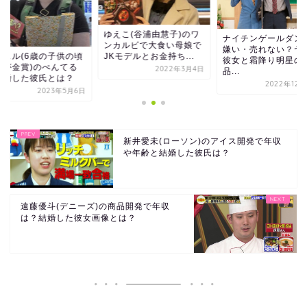
ゆえこ(谷浦由慧子)のワ
ナイチンゲールダン
ンカルビで大食い母娘で
嫌い・売れない？ヤ
JKモデルとお金持ち...
シェル(6歳の子供の頃
彼女と霜降り明星の
絵が金賞)のぺんてる
2022年3月4日
品...
結婚した彼氏とは？
2022年12月
2023年5月6日
新井愛未(ローソン)のアイス開発で年収
や年齢と結婚した彼氏は？
遠藤優斗(デニーズ)の商品開発で年収
は？結婚した彼女画像とは？