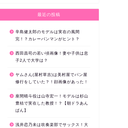
最近の投稿
辛島健太郎のモデルは実在の風間
完！？カレーパンマンがヒント？
西田昌司の若い頃画像！妻や子供は息
子2人で大学は？
ヤムさん(屋村草吉)は美村屋でパン屋
修行をしていた？！顔画像があった！
座間晴斗役は山寺宏一！モデルは杉山
豊桔で実在した教授！？【朝ドラあん
ぱん】
浅井恋乃未は吹奏楽部でサックス！大