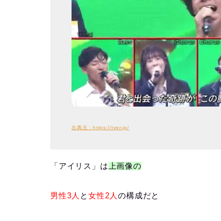
出典元：https://tver.jp/
「アイリス」は
上画像の
男性3人
と
女性2人
の構成
だと