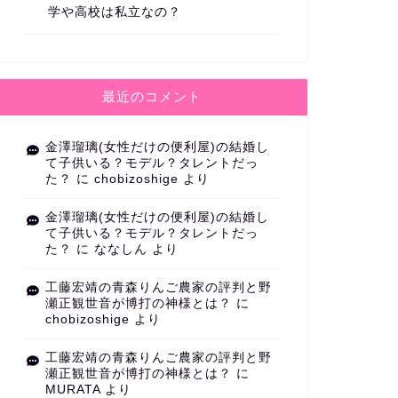
学や高校は私立なの？
最近のコメント
金澤瑠璃(女性だけの便利屋)の結婚し
て子供いる？モデル？タレントだっ
た？
に
chobizoshige
より
金澤瑠璃(女性だけの便利屋)の結婚し
て子供いる？モデル？タレントだっ
た？
に
ななしん
より
工藤宏靖の青森りんご農家の評判と野
瀬正観世音が博打の神様とは？
に
chobizoshige
より
工藤宏靖の青森りんご農家の評判と野
瀬正観世音が博打の神様とは？
に
MURATA
より