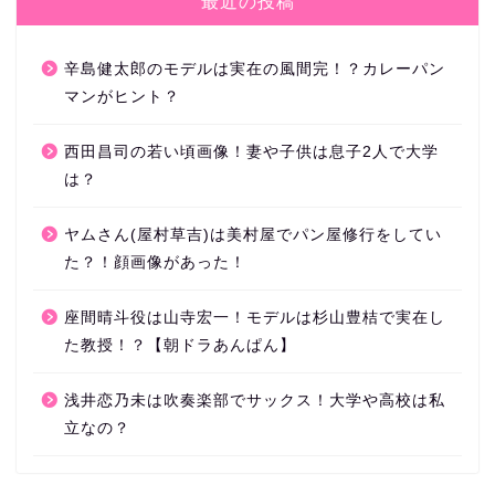
最近の投稿
辛島健太郎のモデルは実在の風間完！？カレーパン
マンがヒント？
西田昌司の若い頃画像！妻や子供は息子2人で大学
は？
ヤムさん(屋村草吉)は美村屋でパン屋修行をしてい
た？！顔画像があった！
座間晴斗役は山寺宏一！モデルは杉山豊桔で実在し
た教授！？【朝ドラあんぱん】
浅井恋乃未は吹奏楽部でサックス！大学や高校は私
立なの？