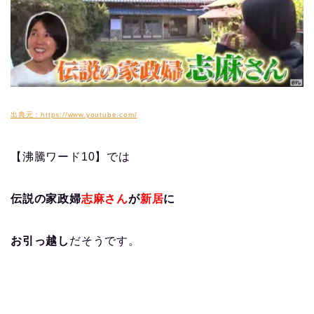
出典元：https://www.youtube.com/
【沸騰ワード10】では
伝説の家政婦
志麻さん
が
新居
に
お引っ越し
だそうです。