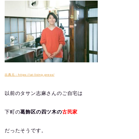
出典元：https://at-living.press/
以前のタサン志麻さんのご自宅は
下町の
葛飾区の四ツ木の
古民家
だったそうです。