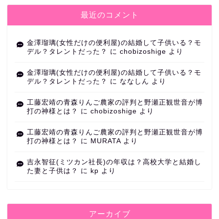
最近のコメント
金澤瑠璃(女性だけの便利屋)の結婚して子供いる？モ
デル？タレントだった？
に
chobizoshige
より
金澤瑠璃(女性だけの便利屋)の結婚して子供いる？モ
デル？タレントだった？
に
ななしん
より
工藤宏靖の青森りんご農家の評判と野瀬正観世音が博
打の神様とは？
に
chobizoshige
より
工藤宏靖の青森りんご農家の評判と野瀬正観世音が博
打の神様とは？
に
MURATA
より
吉永智征(ミツカン社長)の年収は？高校大学と結婚し
た妻と子供は？
に
kp
より
アーカイブ