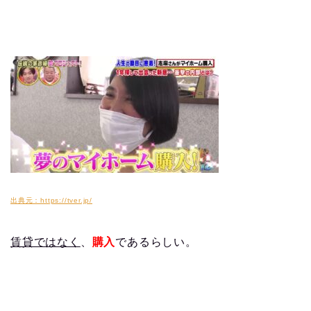
出典元：https://tver.jp/
賃貸ではなく
、
購入
であるらしい。