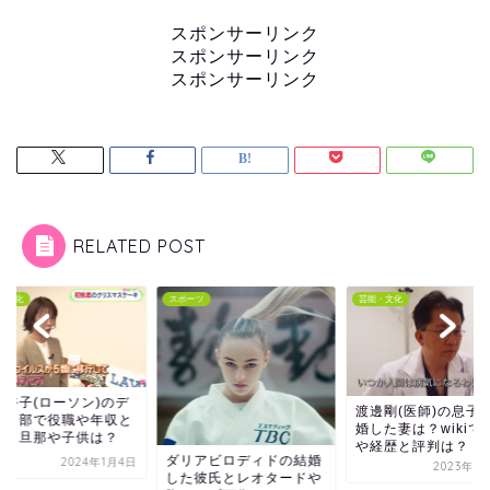
スポンサーリンク
スポンサーリンク
スポンサーリンク
RELATED POST
・文化
スポーツ
芸能・文化
江裕子(ローソン)のデ
渡邊剛(医師)の息子
ート部で役職や年収と
婚した妻は？wikiで
婚・旦那や子供は？
や経歴と評判は？
ダリアビロディドの結婚
2024年1月4日
2023年5
した彼氏とレオタードや