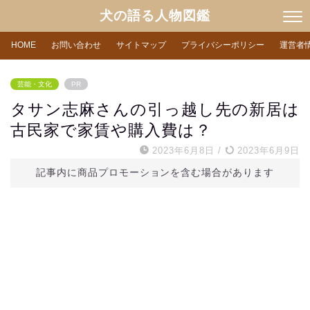
犬の語る人物図鑑
HOME
お問い合わせ
サイトマップ
プライバシーポリシー
運営者
芸能・文化
PR
タサン志麻さんの引っ越し先の新居は
古民家で家賃や購入費は？
2023年6月8日
/
2023年6月9日
記事内に商品プロモーションを含む場合があります