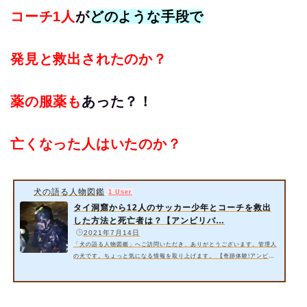
コーチ1人
が
どのような手段で
発見と救出されたのか？
薬の服薬も
あった？！
亡くなった人はいたのか？
犬の語る人物図鑑
1 User
タイ洞窟から12人のサッカー少年とコーチを救出
した方法と死亡者は？【アンビリバ…
️
2021年7月14日
「犬の語る人物図鑑」へご訪問いただき、ありがとうございます。管理人
の犬です。ちょっと気になる情報を取り上げます。 【奇跡体験!アンビリ
バボー】で2018年にタイ北部のタムルアン洞窟からサッカーチームの少年
12​人とコーチ1人が救出されたことが放送されるようです。豪雨により水
位が上がって、洞窟に閉じ込められたらしい…。 今回は以下の内容をご紹
介いたします。 タイ洞窟から12人のサッカー少年とコーチを救出した方