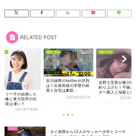
RELATED POST
・文化
芸能・文化
芸能・文化
谷川緑野のtwitterや評判
吉野七宝実が横川尚
は？出身高校の学歴や経
釣り上げた！干物カ
歴と自宅は豪邸...
ダー購入と悩殺とは
度カリー子の結婚した
2022年5月27日
2021年9
氏画像と東大院卒の社
で年収は凄い？
2022年11月6日
タイ洞窟から12人のサッカー少年とコーチ