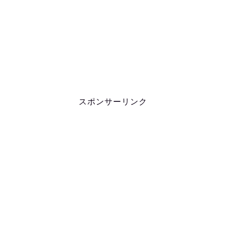
法とは？ タイ洞窟から12人のサッカー少年とコーチを救出で死亡者
は？ 詳細情報を…
スポンサーリンク