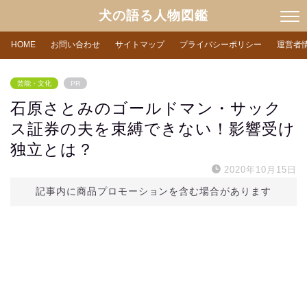
犬の語る人物図鑑
HOME
お問い合わせ
サイトマップ
プライバシーポリシー
運営者
芸能・文化
PR
石原さとみのゴールドマン・サック
ス証券の夫を束縛できない！影響受け
独立とは？
2020年10月15日
記事内に商品プロモーションを含む場合があります