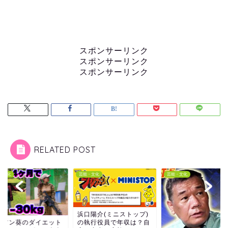
スポンサーリンク
スポンサーリンク
スポンサーリンク
RELATED POST
・文化
芸能・文化
芸能・文化
浜口陽介(ミニストップ)
の執行役員で年収は？自
リアン葵のダイエット