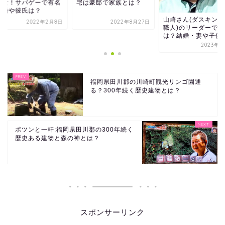
宅は豪邸で家族とは？
美女！サバゲーで有名
結婚や彼氏は？
山崎さん(ダスキン掃
2022年2月8日
2022年8月27日
職人)のリーダーで年
は？結婚・妻や子供
2023年8
福岡県田川郡の川崎町観光リンゴ園通
る？300年続く歴史建物とは？
ポツンと一軒:福岡県田川郡の300年続く
歴史ある建物と森の神とは？
スポンサーリンク