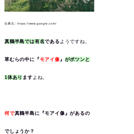
出典元：https://www.google.com/
真鶴半島では有名
である
ようですね。
草むらの中に『
モアイ像
』
がポツンと
1体あり
ます
よね。
何で
真鶴半島に『モアイ像』があるの
でしょうか？