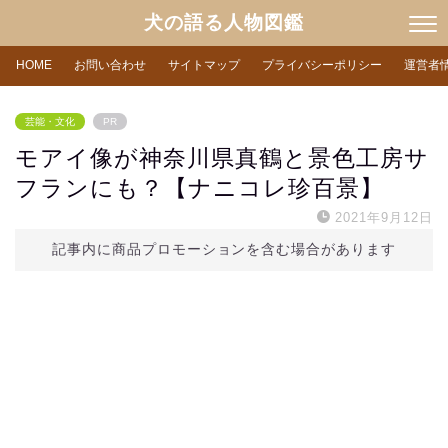
犬の語る人物図鑑
HOME
お問い合わせ
サイトマップ
プライバシーポリシー
運営者
芸能・文化
PR
モアイ像が神奈川県真鶴と景色工房サ
フランにも？【ナニコレ珍百景】
2021年9月12日
記事内に商品プロモーションを含む場合があります