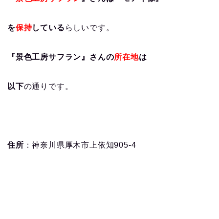
を
保持
している
らしいです。
『景色工房サフラン』さんの
所在地
は
以下
の通りです。
住所
：神奈川県厚木市上依知905-4