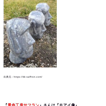
出典元：https://kk-saffron.com/
『
景色工房サフラン
』さんは『モアイ像』