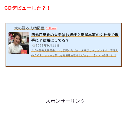
CDデビューした？！
犬の語る人物図鑑
1 User
四元江里香の大学はお嬢様？麹屋本家の女社長で歌
手に？結婚はしてる？
️
2021年9月11日
「犬の語る人物図鑑」へご訪問いただき、ありがとうございます。管理人
の犬です。ちょっと気になる情報を取り上げます。 【マツコ会議】に出演
の四元江里香さんは『麹屋本家』で社長であるらしい…。大学など経歴
は？四元江里香さんってどんな人？ 今回は以下の内容をご紹介いたしま
す。 四元江里香さんの大学はお嬢様とは？【マツコ会議】 四元江里香さ
んの麹屋本家の女社長で歌手に？ 四元江里香さんの結婚はしてる？ 詳細
情報をお届けいたします。 スポンサーリンク 1. 四元江里香さん…
スポンサーリンク