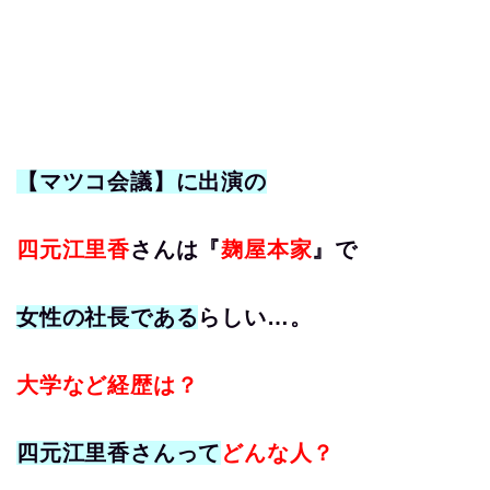
【マツコ会議】に出演の
四元江里香
さんは『
麹屋本家
』で
女性の社長
である
らしい…。
大学など経歴は？
四元江里香さんって
どんな人？