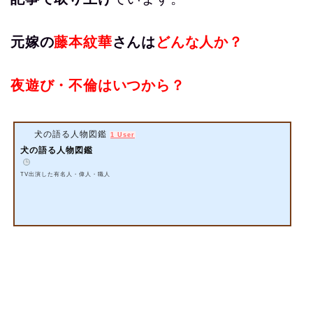
元嫁の
藤本紋華
さんは
どんな人か？
夜遊び・不倫はいつから？
犬の語る人物図鑑
1 User
犬の語る人物図鑑
️
TV出演した有名人・偉人・職人