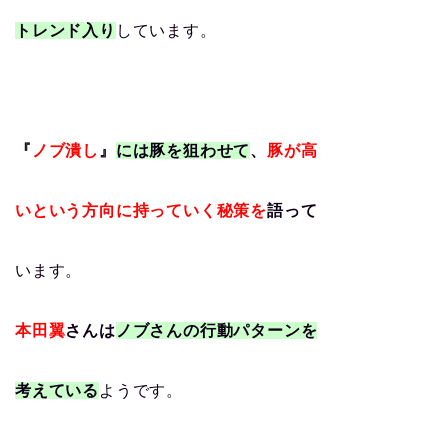
トレンド入り
しています。
『
ノブ潰し
』
には豚を狙わせて
、
豚が高
いという方向に持っていく秘策を
語って
います。
本田翼
さんは
ノブさんの行動パターンを
考えている
ようです。