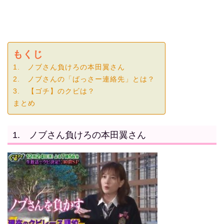
もくじ
1. ノブさん負けろの本田翼さん
2. ノブさんの「ばっさー連絡先」とは？
3. 【ゴチ】のクビは？
まとめ
1. ノブさん負けろの本田翼さん