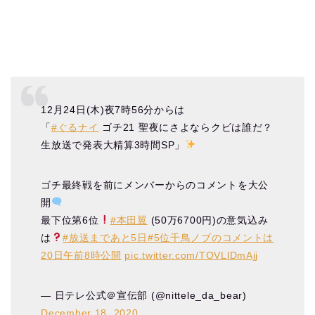
12月24日(木)夜7時56分からは
「
#ぐるナイ
ゴチ21 聖夜にさよならクビは誰だ？
生放送で発表大精算3時間SP」
ゴチ最終戦を前にメンバーからのコメントを大公
開
最下位第6位
#本田翼
(50万6700円)の意気込み
は
#放送まであと5日
#5位千鳥ノブのコメントは
20日午前8時公開
pic.twitter.com/TOVLlDmAjj
— 日テレ公式＠宣伝部 (@nittele_da_bear)
December 18, 2020