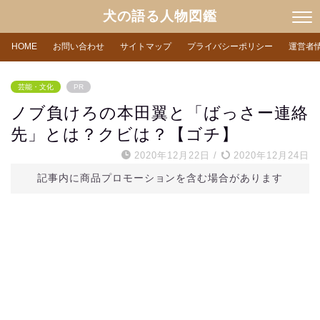
犬の語る人物図鑑
HOME
お問い合わせ
サイトマップ
プライバシーポリシー
運営者
芸能・文化
PR
ノブ負けろの本田翼と「ばっさー連絡
先」とは？クビは？【ゴチ】
2020年12月22日
/
2020年12月24日
記事内に商品プロモーションを含む場合があります