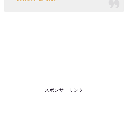
スポンサーリンク