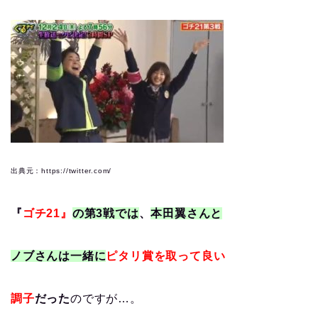
出典元：https://twitter.com/
『
ゴチ21』
の第3戦では
、
本田翼さんと
ノブさんは一緒に
ピタリ賞を取って良い
調子
だった
のですが…。