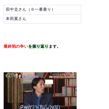
田中圭さん（※一番乗り）
本田翼さん
最終戦の争い
を振り返り
ます。