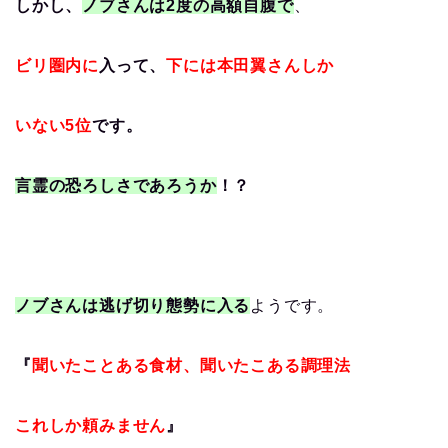
しかし、
ノブさんは2度の高額自腹で
、
ビリ圏内に
入って、
下には本田翼さんしか
いない5位
です。
言霊の恐ろしさであろうか
！？
ノブさんは逃げ切り態勢に入る
ようです。
『
聞いたことある食材、聞いたこある調理法
これしか頼みません
』