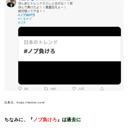
出典元：https://twitter.com/
ちなみに、『
ノブ負けろ
』
は過去に