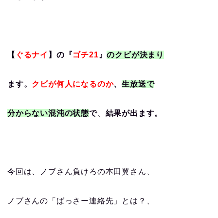
【
ぐるナイ
】の『
ゴチ21
』
のクビが決まり
ます。
クビが何人になるのか
、
生放送で
分からない混沌の状態
で
、
結果が出ます。
今回は、ノブさん負けろの本田翼さん、
ノブさんの「ばっさー連絡先」とは？、