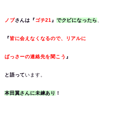
ノブ
さんは『
ゴチ21
』
でクビになったら
、
『
皆に会えなくなるので、リアルに
ばっさーの連絡先を聞こう
』
と語って
います。
本田翼さんに未練あり
！