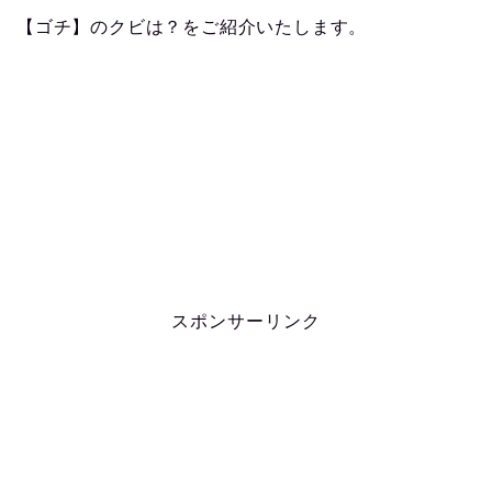
【ゴチ】のクビは？をご紹介いたします。
スポンサーリンク