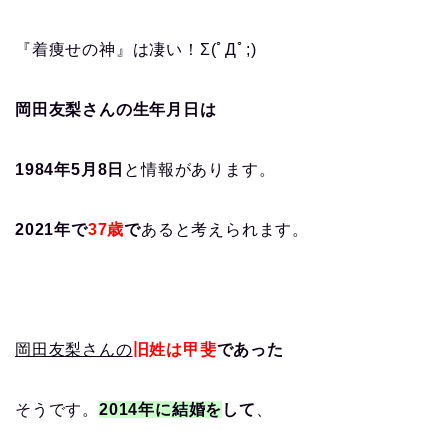
『着痩せの神』は凄い！Σ(ﾟДﾟ;)
岡田友梨さんの生年月日は
1984年5月8日
と情報があります。
2021年で
37歳
で
あると考えられます。
岡田友梨さんの
旧姓は甲斐
であった
そうです。
2014年に結婚を
して
、