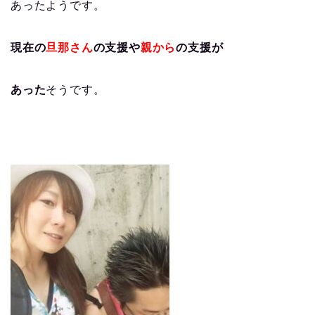
あったようです。
現在の
旦那さん
の支援や
親から
の支援が
あった
そうです。