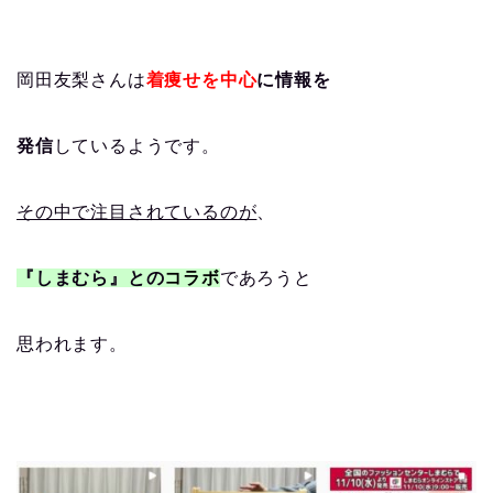
岡田友梨さんは
着痩せを中心
に情報を
発信
しているようです。
その中で注目されているのが
、
『しまむら』との
コラボ
であろうと
思われます。