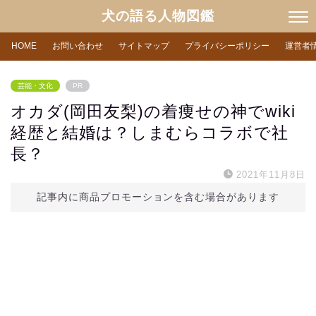
犬の語る人物図鑑
HOME
お問い合わせ
サイトマップ
プライバシーポリシー
運営者
芸能・文化
PR
オカダ(岡田友梨)の着痩せの神でwiki
経歴と結婚は？しまむらコラボで社
長？
2021年11月8日
記事内に商品プロモーションを含む場合があります