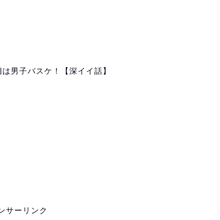
相は男子バスケ！【深イイ話】
？
ンサーリンク