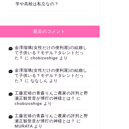
学や高校は私立なの？
最近のコメント
金澤瑠璃(女性だけの便利屋)の結婚し
て子供いる？モデル？タレントだっ
た？
に
chobizoshige
より
金澤瑠璃(女性だけの便利屋)の結婚し
て子供いる？モデル？タレントだっ
た？
に
ななしん
より
工藤宏靖の青森りんご農家の評判と野
瀬正観世音が博打の神様とは？
に
chobizoshige
より
工藤宏靖の青森りんご農家の評判と野
瀬正観世音が博打の神様とは？
に
MURATA
より