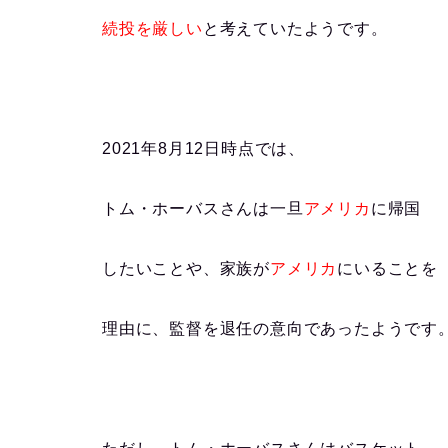
続投を厳しい
と
考えていたようです。
2021年8月12日時点では、
トム・ホーバスさんは一旦
アメリカ
に帰国
したいこと
や、
家族が
アメリカ
にいること
を
理由に、
監督を退任の意向であった
ようです