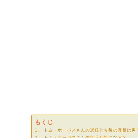
もくじ
1. トム・ホーバスさんの退任と今後の真相は男
2. トム・ホーバスさんの年収が気になる？