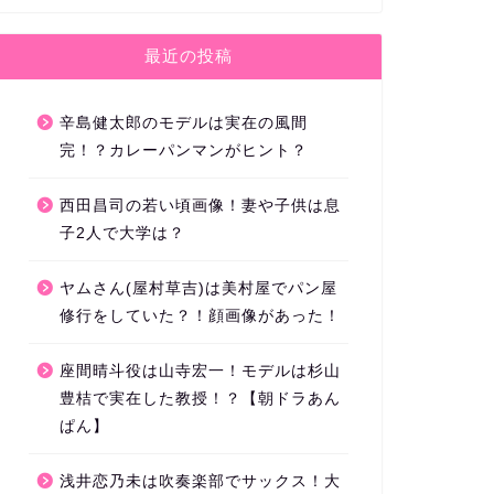
最近の投稿
辛島健太郎のモデルは実在の風間
完！？カレーパンマンがヒント？
西田昌司の若い頃画像！妻や子供は息
子2人で大学は？
ヤムさん(屋村草吉)は美村屋でパン屋
修行をしていた？！顔画像があった！
座間晴斗役は山寺宏一！モデルは杉山
豊桔で実在した教授！？【朝ドラあん
ぱん】
浅井恋乃未は吹奏楽部でサックス！大