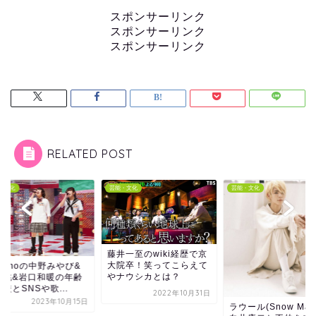
スポンサーリンク
スポンサーリンク
スポンサーリンク
RELATED POST
・文化
芸能・文化
芸能・文化
井一至のwiki経歴で京
院卒！笑ってこらえて
mikamoの中野みや
ナウシカとは？
荒河桃&岩口和暖の
や学校とSNSや歌...
2022年10月31日
2023年10
ラウール(Snow Man)の