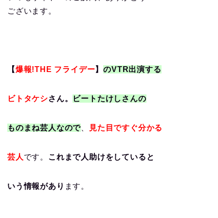
ございます。
【
爆報!THE フライデー
】
のVTR出演する
ビトタケシ
さん。
ビートたけしさんの
ものまね芸人なので
、
見た目ですぐ分かる
芸人
です。
これまで人助けをしていると
いう情報があり
ます。