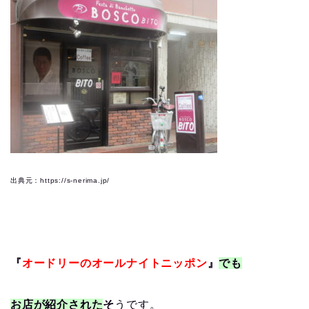
出典元：https://s-nerima.jp/
『
オードリーのオールナイトニッポン
』
でも
お店が紹介された
そ
うです。