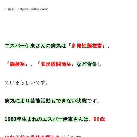
出典元：https://twitter.com/
エスパー伊東さんの病気は
『
多発性脳梗塞
』、
『
脳梗塞
』、『
変形股関節症
』
など合併
し
ているらしいです。
病気により芸能活動もできない状態
です。
1960年生まれのエスパー伊東さんは
、
60歳