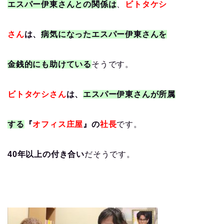
エスパー伊東さんとの関係は
、
ビトタケシ
さん
は、
病気になったエスパー伊東さんを
金銭的にも助けている
そうです。
ビトタケシさん
は、
エスパー伊東さんが所属
する
『
オフィス庄屋
』の
社長
です。
40年以上の付き合い
だそうです。