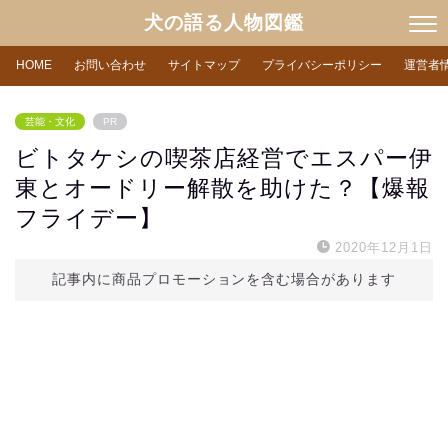
犬の語る人物図鑑
HOME
お問い合わせ
サイトマップ
プライバシーポリシー
運営者
芸能・文化
PR
ビトタケシの喫茶店経営でエスパー伊
東とオードリー解散を助けた？【爆報
フライデー】
2020年12月1日
記事内に商品プロモーションを含む場合があります