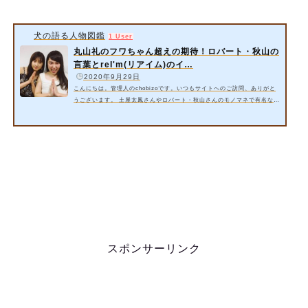
犬の語る人物図鑑
1 User
丸山礼のフワちゃん超えの期待！ロバート・秋山の
言葉とreI'm(リアイム)のイ…
️
2020年9月29日
こんにちは。管理人のchobizoです。いつもサイトへのご訪問、ありがと
うございます。 土屋太鳳さんやロバート・秋山さんのモノマネで有名な丸
山礼さん。フワちゃん超えのポテンシャルとテレビ業界でも期待されてい
ます。 今回は、丸山礼さんのフワちゃん超えの期待！、丸山礼さんへのロ
バート・秋山さんの言葉、そして丸山礼さんがreI'm(リアイム)のインス
タやYouTubeをご紹介いたします。 スポンサーリンク 1. 丸山礼さんの
フワちゃん超えの期待！出典元：https://twitter.com/ 今、テレ…
スポンサーリンク