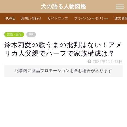
犬の語る人物図鑑
HOME
お問い合わせ
サイトマップ
プライバシーポリシー
運営者
芸能・文化
PR
鈴木莉愛の歌うまの批判はない！アメ
リカ人父親でハーフで家族構成は？
2022年11月13日
記事内に商品プロモーションを含む場合があります