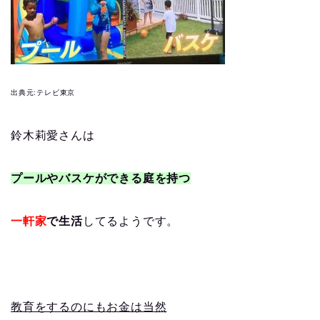
出典元:テレビ東京
鈴木莉愛さんは
プールやバスケができる庭を持つ
一軒家
で生活
してるようです。
教育をするのにもお金は当然