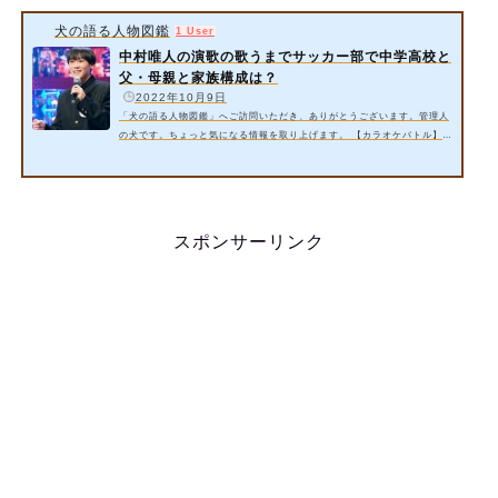
犬の語る人物図鑑
1 User
中村唯人の演歌の歌うまでサッカー部で中学高校と
父・母親と家族構成は？
️
2022年10月9日
「犬の語る人物図鑑」へご訪問いただき、ありがとうございます。管理人
の犬です。ちょっと気になる情報を取り上げます。 【カラオケバトル】で
は細川たかしさんの「北酒場」の演歌を歌う中村唯人さんが出演！爽やか
なイケメンであるようですね。 今回は以下の内容をご紹介します。 中村
唯人さんの演歌の歌うまでサッカー部で中学高校とは？【カラオケバト
ル】 中村唯人さんの父・母親と家族構成は？ 詳細情報をお届けいたしま
す。 スポンサーリンク 1. 中村唯人さんの演歌の歌うまでサッカー部で
スポンサーリンク
中…