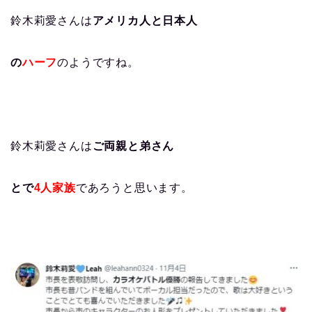
鈴木莉愛さんは
アメリカ人と日本人
の
ハーフ
のようですね。
鈴木莉愛さんは
ご両親と弟さん
とで
4人家族
であろうと思います。