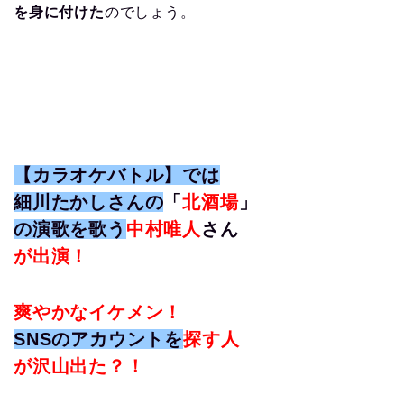
を身に付けた
のでしょう。
【カラオケバトル】では
細川たかしさんの
「
北酒場
」
の演歌を
歌う
中村唯人
さん
が出演！
爽やかなイケメン！
SNSのアカウントを
探す人
が沢山出た？！