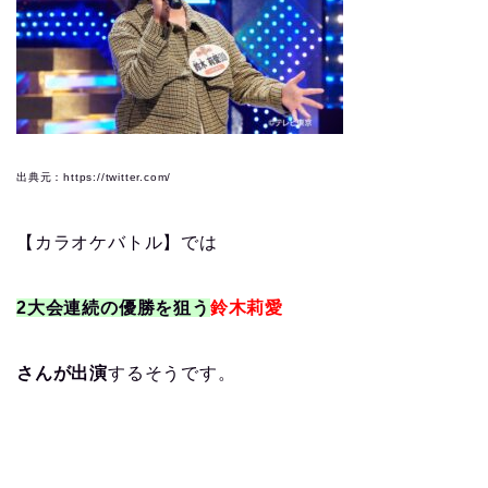
出典元：https://twitter.com/
【カラオケバトル】では
2大会連続の優勝を狙う
鈴木莉愛
さん
が出演
するそうです。