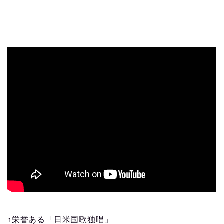
↑栄誉ある「日米国歌独唱」