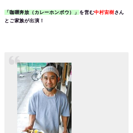
「咖喱奔放（カレーホンポウ）」
を営む
中村宙樹
さん
とご家族が出演！