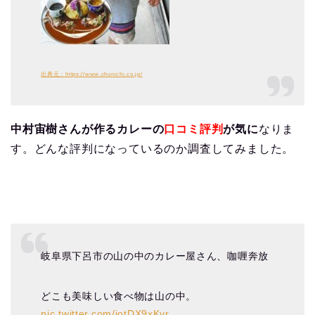
出典元：https://www.chunichi.co.jp/
中村宙樹さんが作るカレーの
口コミ評判
が気に
なりま
す。どんな評判になっているのか調査してみました。
岐阜県下呂市の山の中のカレー屋さん、咖喱奔放
どこも美味しい食べ物は山の中。
pic.twitter.com/iotDX9xKyr