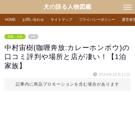
犬の語る人物図鑑
HOME
お問い合わせ
サイトマップ
プライバシーポリシー
運営者
芸能・文化
PR
中村宙樹(咖喱奔放:カレーホンポウ)の
口コミ評判や場所と店が凄い！【1泊
家族】
2024年10月11日
記事内に商品プロモーションを含む場合があります