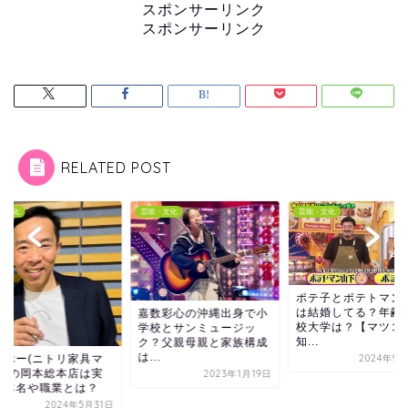
スポンサーリンク
スポンサーリンク
RELATED POST
・文化
芸能・文化
芸能・文化
ポテ子とポテトマン山下
は結婚してる？年齢や高
数彩心の沖縄出身で小
校大学は？【マツコの
校とサンミュージッ
知...
？父親母親と家族構成
.
2024年9月24日
もりぷー(ニトリ家具
ニア)の岡本総本店は
2023年1月19日
家？本名や職業とは
2024年5